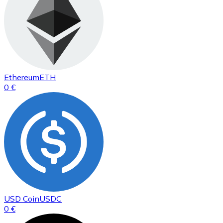
Ethereum
ETH
0 €
USD Coin
USDC
0 €