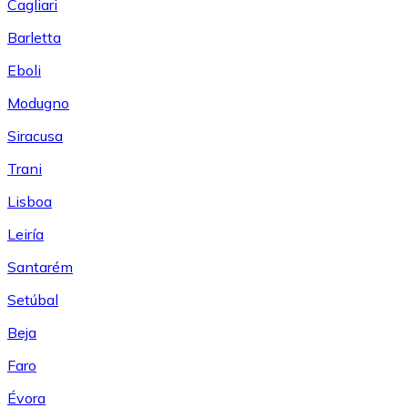
Cagliari
Barletta
Eboli
Modugno
Siracusa
Trani
Lisboa
Leiría
Santarém
Setúbal
Beja
Faro
Évora