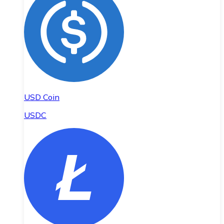
USD Coin
USDC