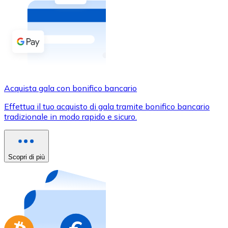
Acquista criptovalute in contanti e altri mezzi di pagam
Acquista con contanti
Bonifico SEPA
Aggiungi fondi al tuo conto Bitnovo o fai acquisti dirett
Acquista con bonifico bancario
Acquista gala con bonifico bancario
Carta di credito / debito
Effettua il tuo acquisto di gala tramite bonifico bancario
Usa le carte Visa e Mastercard per acquistare criptovalut
tradizionale in modo rapido e sicuro.
Acquista con carta
Negozio - Carte regalo
Scopri di più
Nuovo
Acquista gift card dei tuoi marchi preferiti con criptoval
Vai al negozio di carte regalo