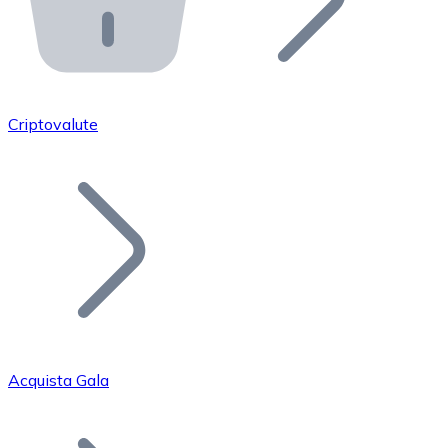
API Bitnovo
Integra la nostra API nel tuo ecosistema.
Diventa Rivenditore
Unisciti alla nostra rete di rivenditori e commercializza i
Criptovalute
Inserisci un Token
Aggiungi il token del tuo progetto al nostro servizio di
Acquista Gala
Bitcoin