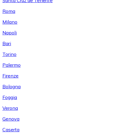
Santa Cruz de Tenerife
Roma
Milano
Napoli
Bari
Torino
Palermo
Firenze
Bologna
Foggia
Verona
Genova
Caserta