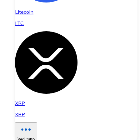
Litecoin
LTC
XRP
XRP
Vedi tutto