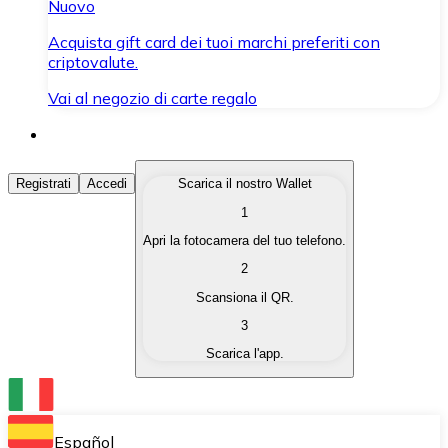
Nuovo
Acquista gift card dei tuoi marchi preferiti con
criptovalute.
Vai al negozio di carte regalo
Acquista Criptovalute
Registrati
Accedi
Scarica il nostro Wallet
1
Acquista le criptovalute che ti interessano in modo rapi
Apri la fotocamera del tuo telefono.
Vendi Criptovalute
2
Converti le tue criptovalute in valuta fiat quando ne ha
Scansiona il QR.
3
Scambia (Swap)
Scarica l'app.
Scambia una criptovaluta con un'altra istantaneamente
Wallet Bitnovo
Conserva le tue cripto in un Wallet self-custodial.
Español