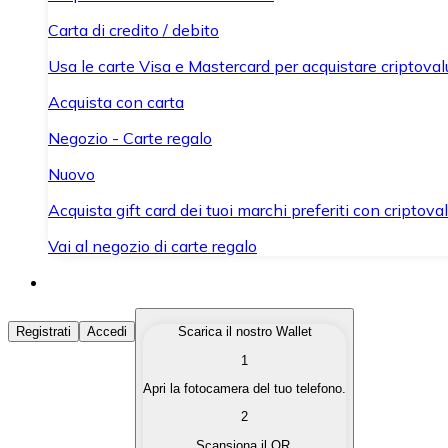
Carta di credito / debito
Usa le carte Visa e Mastercard per acquistare criptovalut
Acquista con carta
Negozio - Carte regalo
Nuovo
Acquista gift card dei tuoi marchi preferiti con criptoval
Vai al negozio di carte regalo
Acquista Criptovalute
Registrati
Accedi
Scarica il nostro Wallet
1
Acquista le criptovalute che ti interessano in modo rapi
Apri la fotocamera del tuo telefono.
Vendi Criptovalute
2
Converti le tue criptovalute in valuta fiat quando ne ha
Scansiona il QR.