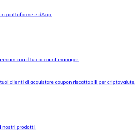
 in piattaforme e dApp.
premium con il tuo account manager.
oi clienti di acquistare coupon riscattabili per criptovalute.
 nostri prodotti.