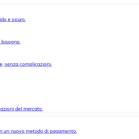
do e sicuro.
i bisogno.
e, senza complicazioni.
azioni del mercato.
 con un nuovo metodo di pagamento.