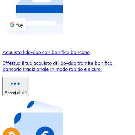
Acquista criptovalute in contanti e altri mezzi di pagam
Acquista con contanti
Bonifico SEPA
Aggiungi fondi al tuo conto Bitnovo o fai acquisti dirett
Acquista con bonifico bancario
Acquista lido-dao con bonifico bancario
Carta di credito / debito
Effettua il tuo acquisto di lido-dao tramite bonifico
Usa le carte Visa e Mastercard per acquistare criptovalut
bancario tradizionale in modo rapido e sicuro.
Acquista con carta
Negozio - Carte regalo
Scopri di più
Nuovo
Acquista gift card dei tuoi marchi preferiti con criptoval
Vai al negozio di carte regalo