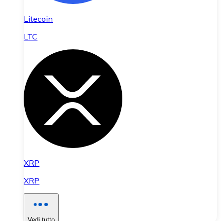
Litecoin
LTC
XRP
XRP
Vedi tutto