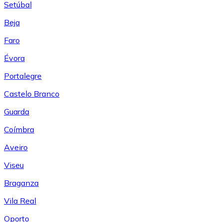
Setúbal
Beja
Faro
Évora
Portalegre
Castelo Branco
Guarda
Coímbra
Aveiro
Viseu
Braganza
Vila Real
Oporto