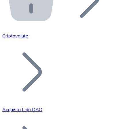
API Bitnovo
Integra la nostra API nel tuo ecosistema.
Diventa Rivenditore
Unisciti alla nostra rete di rivenditori e commercializza i
Criptovalute
Inserisci un Token
Aggiungi il token del tuo progetto al nostro servizio di
Acquista Lido DAO
Bitcoin