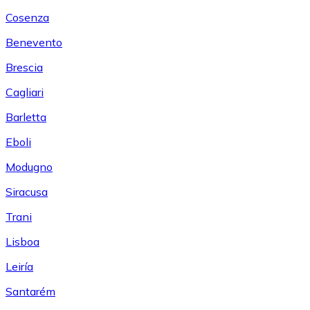
Cosenza
Benevento
Brescia
Cagliari
Barletta
Eboli
Modugno
Siracusa
Trani
Lisboa
Leiría
Santarém