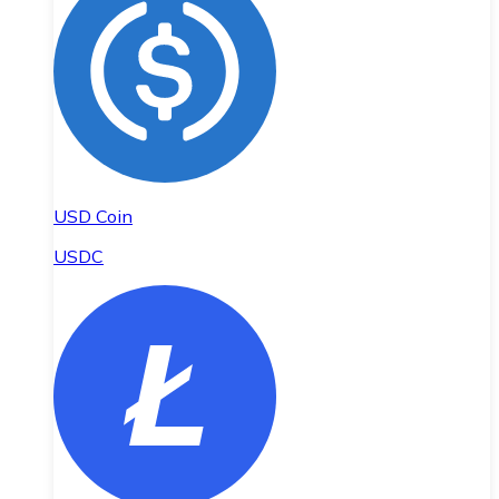
USD Coin
USDC