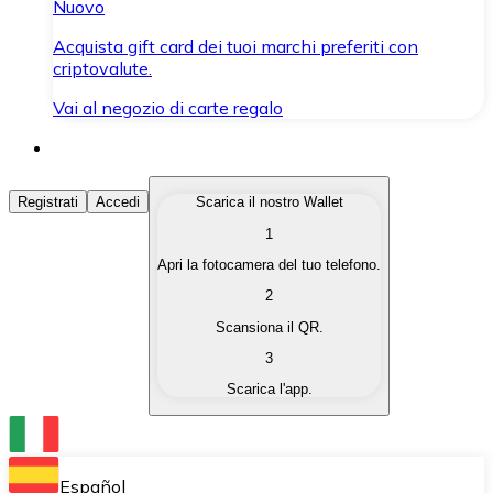
Nuovo
Acquista gift card dei tuoi marchi preferiti con
criptovalute.
Vai al negozio di carte regalo
Acquista Criptovalute
Registrati
Accedi
Scarica il nostro Wallet
1
Acquista le criptovalute che ti interessano in modo rapi
Apri la fotocamera del tuo telefono.
Vendi Criptovalute
2
Converti le tue criptovalute in valuta fiat quando ne ha
Scansiona il QR.
3
Scambia (Swap)
Scarica l'app.
Scambia una criptovaluta con un'altra istantaneamente
Wallet Bitnovo
Conserva le tue cripto in un Wallet self-custodial.
Español