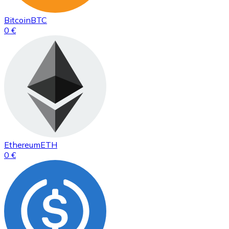
Bitcoin
BTC
0 €
Ethereum
ETH
0 €