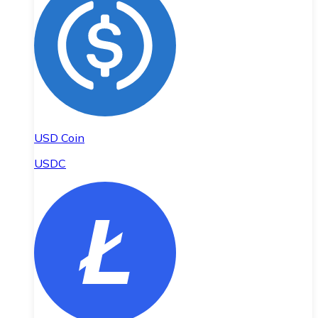
USD Coin
USDC