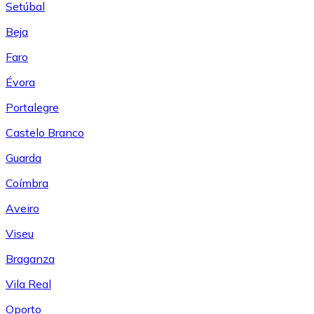
Setúbal
Beja
Faro
Évora
Portalegre
Castelo Branco
Guarda
Coímbra
Aveiro
Viseu
Braganza
Vila Real
Oporto