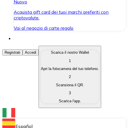
Nuovo
Acquista gift card dei tuoi marchi preferiti con
criptovalute.
Vai al negozio di carte regalo
Acquista Criptovalute
Registrati
Accedi
Scarica il nostro Wallet
1
Acquista le criptovalute che ti interessano in modo rapi
Apri la fotocamera del tuo telefono.
Vendi Criptovalute
2
Converti le tue criptovalute in valuta fiat quando ne ha
Scansiona il QR.
3
Scambia (Swap)
Scarica l'app.
Scambia una criptovaluta con un'altra istantaneamente
Wallet Bitnovo
Conserva le tue cripto in un Wallet self-custodial.
Español