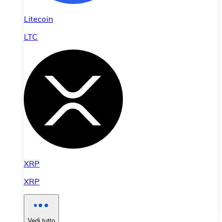
Litecoin
LTC
XRP
XRP
Vedi tutto