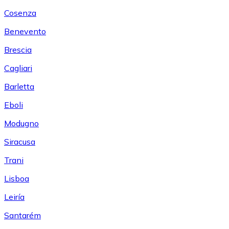
Cosenza
Benevento
Brescia
Cagliari
Barletta
Eboli
Modugno
Siracusa
Trani
Lisboa
Leiría
Santarém