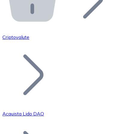
API Bitnovo
Integra la nostra API nel tuo ecosistema.
Diventa Rivenditore
Unisciti alla nostra rete di rivenditori e commercializza i
Criptovalute
Inserisci un Token
Aggiungi il token del tuo progetto al nostro servizio di
Acquista Lido DAO
Bitcoin