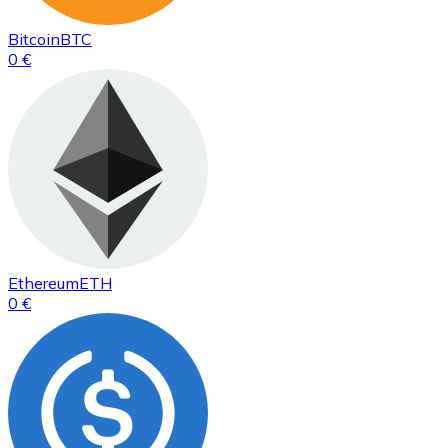
Bitcoin
BTC
0 €
Ethereum
ETH
0 €