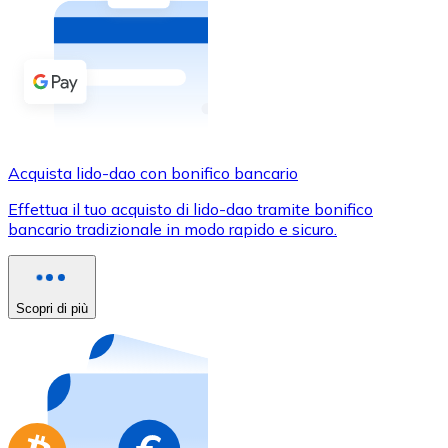
Acquista criptovalute in contanti e altri mezzi di pagam
Acquista con contanti
Bonifico SEPA
Aggiungi fondi al tuo conto Bitnovo o fai acquisti dirett
Acquista con bonifico bancario
Acquista lido-dao con bonifico bancario
Carta di credito / debito
Effettua il tuo acquisto di lido-dao tramite bonifico
Usa le carte Visa e Mastercard per acquistare criptovalut
bancario tradizionale in modo rapido e sicuro.
Acquista con carta
Negozio - Carte regalo
Scopri di più
Nuovo
Acquista gift card dei tuoi marchi preferiti con criptoval
Vai al negozio di carte regalo