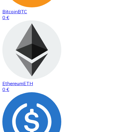
Bitcoin
BTC
0 €
Ethereum
ETH
0 €