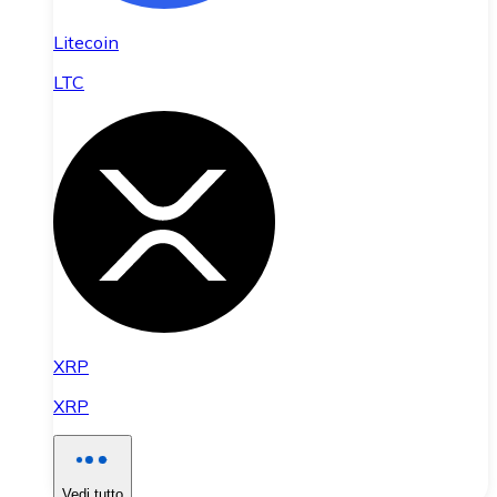
Litecoin
LTC
XRP
XRP
Vedi tutto