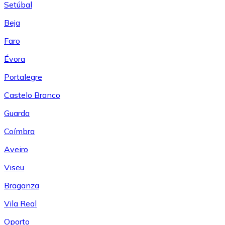
Setúbal
Beja
Faro
Évora
Portalegre
Castelo Branco
Guarda
Coímbra
Aveiro
Viseu
Braganza
Vila Real
Oporto