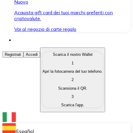
Nuovo
Acquista gift card dei tuoi marchi preferiti con
criptovalute.
Vai al negozio di carte regalo
Acquista Criptovalute
Registrati
Accedi
Scarica il nostro Wallet
1
Acquista le criptovalute che ti interessano in modo rapi
Apri la fotocamera del tuo telefono.
Vendi Criptovalute
2
Converti le tue criptovalute in valuta fiat quando ne ha
Scansiona il QR.
3
Scambia (Swap)
Scarica l'app.
Scambia una criptovaluta con un'altra istantaneamente
Wallet Bitnovo
Conserva le tue cripto in un Wallet self-custodial.
Español