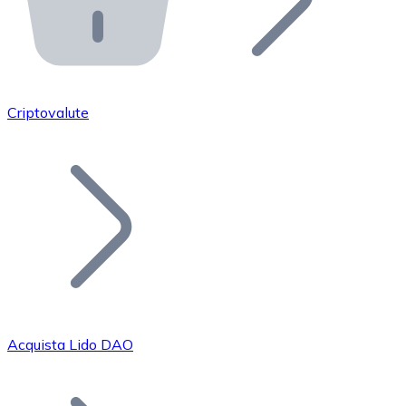
API Bitnovo
Integra la nostra API nel tuo ecosistema.
Diventa Rivenditore
Unisciti alla nostra rete di rivenditori e commercializza i
Criptovalute
Inserisci un Token
Aggiungi il token del tuo progetto al nostro servizio di
Acquista Lido DAO
Bitcoin