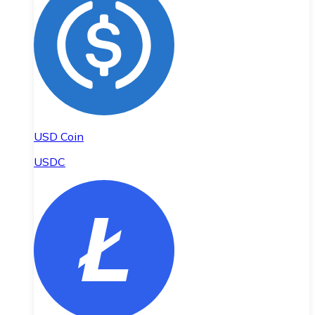
USD Coin
USDC