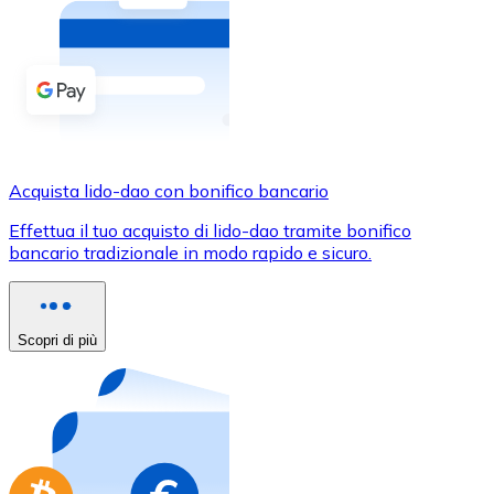
Acquista criptovalute in contanti e altri mezzi di pagam
Acquista con contanti
Bonifico SEPA
Aggiungi fondi al tuo conto Bitnovo o fai acquisti dirett
Acquista con bonifico bancario
Acquista lido-dao con bonifico bancario
Carta di credito / debito
Effettua il tuo acquisto di lido-dao tramite bonifico
Usa le carte Visa e Mastercard per acquistare criptovalut
bancario tradizionale in modo rapido e sicuro.
Acquista con carta
Negozio - Carte regalo
Scopri di più
Nuovo
Acquista gift card dei tuoi marchi preferiti con criptoval
Vai al negozio di carte regalo