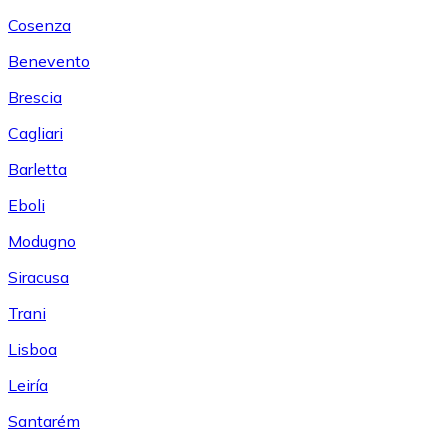
Cosenza
Benevento
Brescia
Cagliari
Barletta
Eboli
Modugno
Siracusa
Trani
Lisboa
Leiría
Santarém