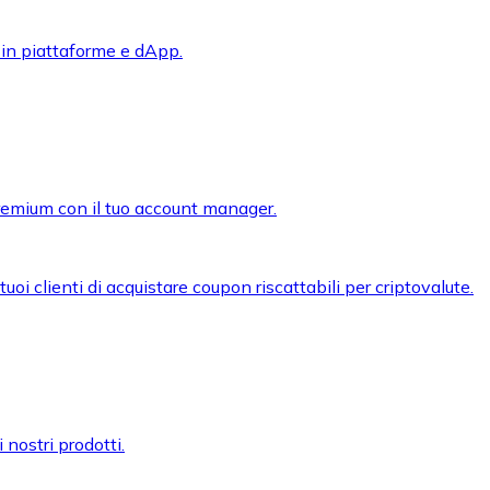
 in piattaforme e dApp.
premium con il tuo account manager.
oi clienti di acquistare coupon riscattabili per criptovalute.
 nostri prodotti.