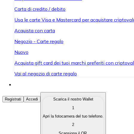
Carta di credito / debito
Usa le carte Visa e Mastercard per acquistare criptovalut
Acquista con carta
Negozio - Carte regalo
Nuovo
Acquista gift card dei tuoi marchi preferiti con criptoval
Vai al negozio di carte regalo
Acquista Criptovalute
Registrati
Accedi
Scarica il nostro Wallet
1
Acquista le criptovalute che ti interessano in modo rapi
Apri la fotocamera del tuo telefono.
Vendi Criptovalute
2
Converti le tue criptovalute in valuta fiat quando ne ha
Scansiona il QR.