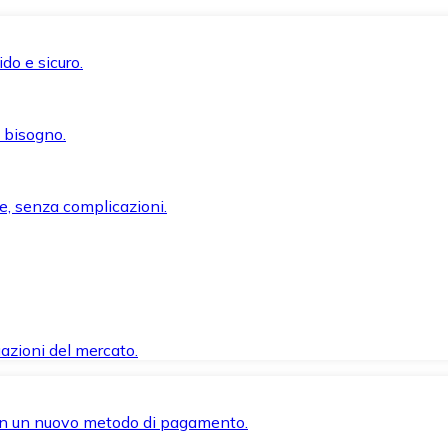
do e sicuro.
i bisogno.
e, senza complicazioni.
azioni del mercato.
 con un nuovo metodo di pagamento.