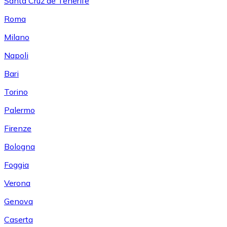
Santa Cruz de Tenerife
Roma
Milano
Napoli
Bari
Torino
Palermo
Firenze
Bologna
Foggia
Verona
Genova
Caserta