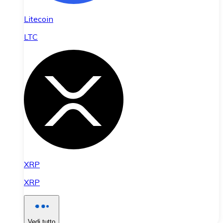
Litecoin
LTC
XRP
XRP
Vedi tutto