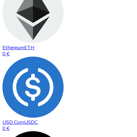
Ethereum
ETH
0 €
USD Coin
USDC
0 €