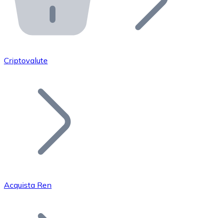
API Bitnovo
Integra la nostra API nel tuo ecosistema.
Diventa Rivenditore
Unisciti alla nostra rete di rivenditori e commercializza i
Criptovalute
Inserisci un Token
Aggiungi il token del tuo progetto al nostro servizio di
Acquista Ren
Bitcoin