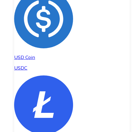
USD Coin
USDC