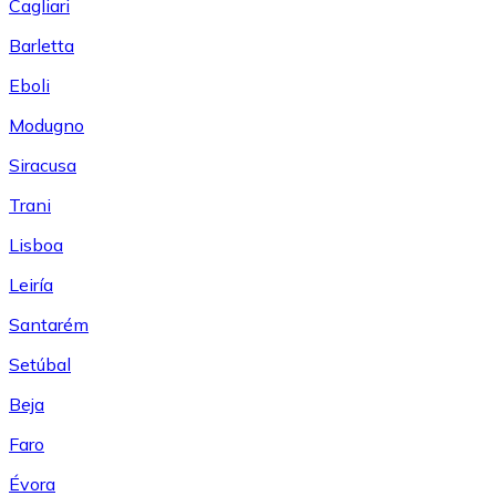
Cagliari
Barletta
Eboli
Modugno
Siracusa
Trani
Lisboa
Leiría
Santarém
Setúbal
Beja
Faro
Évora