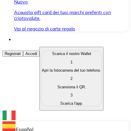
Nuovo
Acquista gift card dei tuoi marchi preferiti con
criptovalute.
Vai al negozio di carte regalo
Acquista Criptovalute
Registrati
Accedi
Scarica il nostro Wallet
1
Acquista le criptovalute che ti interessano in modo rapi
Apri la fotocamera del tuo telefono.
Vendi Criptovalute
2
Converti le tue criptovalute in valuta fiat quando ne ha
Scansiona il QR.
3
Scambia (Swap)
Scarica l'app.
Scambia una criptovaluta con un'altra istantaneamente
Wallet Bitnovo
Conserva le tue cripto in un Wallet self-custodial.
Español