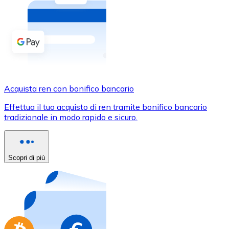
Acquista criptovalute in contanti e altri mezzi di pagam
Acquista con contanti
Bonifico SEPA
Aggiungi fondi al tuo conto Bitnovo o fai acquisti dirett
Acquista con bonifico bancario
Acquista ren con bonifico bancario
Carta di credito / debito
Effettua il tuo acquisto di ren tramite bonifico bancario
Usa le carte Visa e Mastercard per acquistare criptovalut
tradizionale in modo rapido e sicuro.
Acquista con carta
Negozio - Carte regalo
Scopri di più
Nuovo
Acquista gift card dei tuoi marchi preferiti con criptoval
Vai al negozio di carte regalo