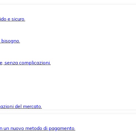
do e sicuro.
i bisogno.
e, senza complicazioni.
azioni del mercato.
 con un nuovo metodo di pagamento.