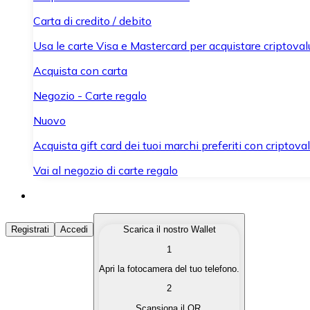
Carta di credito / debito
Usa le carte Visa e Mastercard per acquistare criptovalut
Acquista con carta
Negozio - Carte regalo
Nuovo
Acquista gift card dei tuoi marchi preferiti con criptoval
Vai al negozio di carte regalo
Acquista Criptovalute
Registrati
Accedi
Scarica il nostro Wallet
1
Acquista le criptovalute che ti interessano in modo rapi
Apri la fotocamera del tuo telefono.
Vendi Criptovalute
2
Converti le tue criptovalute in valuta fiat quando ne ha
Scansiona il QR.