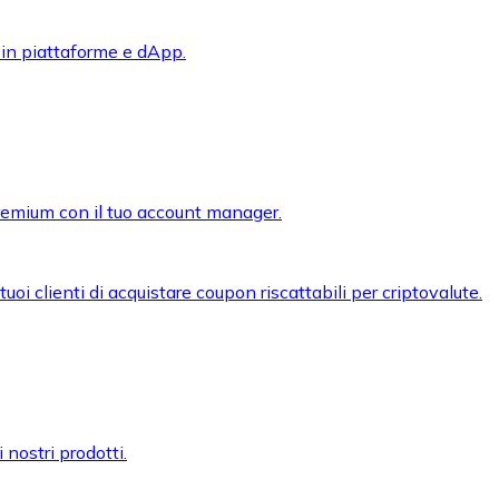
 in piattaforme e dApp.
premium con il tuo account manager.
oi clienti di acquistare coupon riscattabili per criptovalute.
 nostri prodotti.