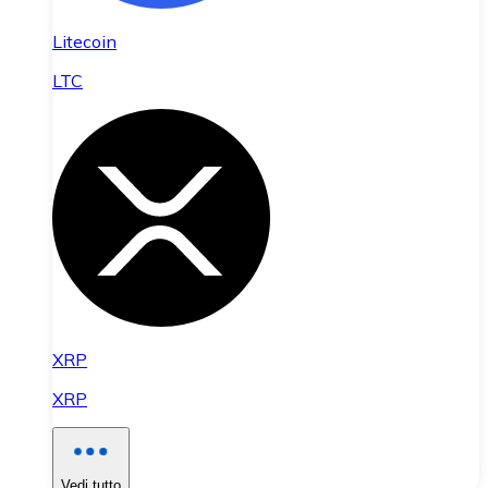
Litecoin
LTC
XRP
XRP
Vedi tutto