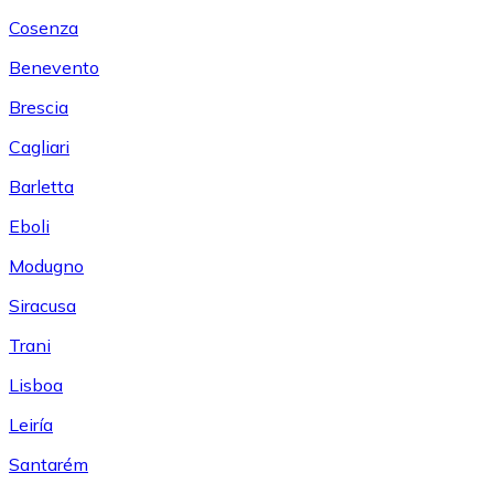
Cosenza
Benevento
Brescia
Cagliari
Barletta
Eboli
Modugno
Siracusa
Trani
Lisboa
Leiría
Santarém