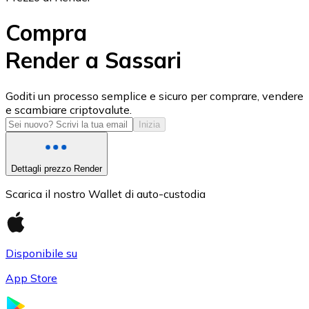
Compra
Render a Sassari
USD Coin
Goditi un processo semplice e sicuro per comprare, vendere
e scambiare criptovalute.
USDC
Inizia
Dettagli prezzo Render
Scarica il nostro Wallet di auto-custodia
Disponibile su
App Store
Litecoin