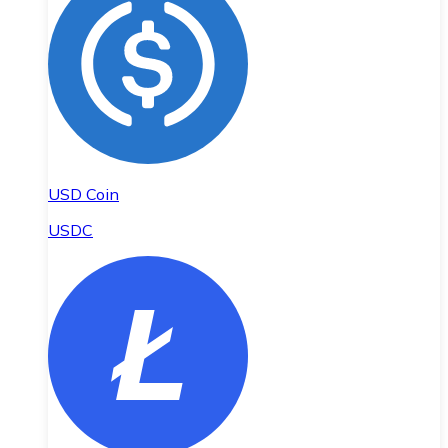
USD Coin
USDC