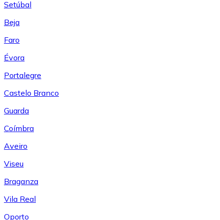
Setúbal
Beja
Faro
Évora
Portalegre
Castelo Branco
Guarda
Coímbra
Aveiro
Viseu
Braganza
Vila Real
Oporto