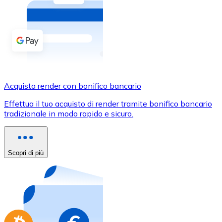
Acquista criptovalute in contanti e altri mezzi di pagam
Acquista con contanti
Bonifico SEPA
Aggiungi fondi al tuo conto Bitnovo o fai acquisti dirett
Acquista con bonifico bancario
Acquista render con bonifico bancario
Carta di credito / debito
Effettua il tuo acquisto di render tramite bonifico bancario
Usa le carte Visa e Mastercard per acquistare criptovalut
tradizionale in modo rapido e sicuro.
Acquista con carta
Negozio - Carte regalo
Scopri di più
Nuovo
Acquista gift card dei tuoi marchi preferiti con criptoval
Vai al negozio di carte regalo