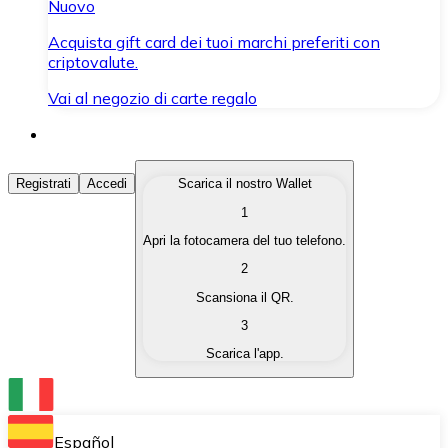
Nuovo
Acquista gift card dei tuoi marchi preferiti con
criptovalute.
Vai al negozio di carte regalo
Acquista Criptovalute
Registrati
Accedi
Scarica il nostro Wallet
1
Acquista le criptovalute che ti interessano in modo rapi
Apri la fotocamera del tuo telefono.
Vendi Criptovalute
2
Converti le tue criptovalute in valuta fiat quando ne ha
Scansiona il QR.
3
Scambia (Swap)
Scarica l'app.
Scambia una criptovaluta con un'altra istantaneamente
Wallet Bitnovo
Conserva le tue cripto in un Wallet self-custodial.
Español