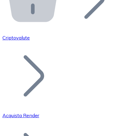
API Bitnovo
Integra la nostra API nel tuo ecosistema.
Diventa Rivenditore
Unisciti alla nostra rete di rivenditori e commercializza i
Criptovalute
Inserisci un Token
Aggiungi il token del tuo progetto al nostro servizio di
Acquista Render
Bitcoin