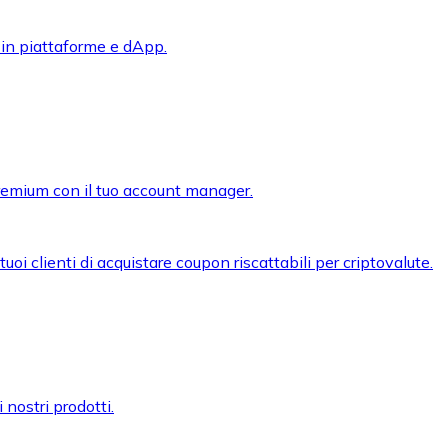
 in piattaforme e dApp.
premium con il tuo account manager.
oi clienti di acquistare coupon riscattabili per criptovalute.
 nostri prodotti.