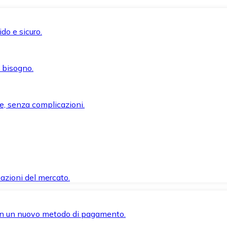
do e sicuro.
i bisogno.
e, senza complicazioni.
azioni del mercato.
 con un nuovo metodo di pagamento.