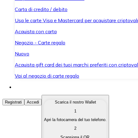
Carta di credito / debito
Usa le carte Visa e Mastercard per acquistare criptovalut
Acquista con carta
Negozio - Carte regalo
Nuovo
Acquista gift card dei tuoi marchi preferiti con criptoval
Vai al negozio di carte regalo
Acquista Criptovalute
Registrati
Accedi
Scarica il nostro Wallet
1
Acquista le criptovalute che ti interessano in modo rapi
Apri la fotocamera del tuo telefono.
Vendi Criptovalute
2
Converti le tue criptovalute in valuta fiat quando ne ha
Scansiona il QR.