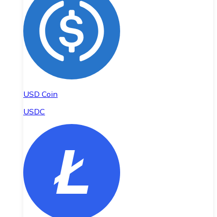
USD Coin
USDC