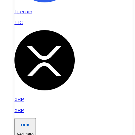
Litecoin
LTC
XRP
XRP
Vedi tutto