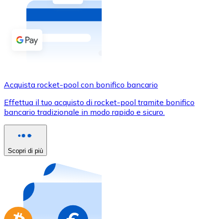
Acquista criptovalute in contanti e altri mezzi di pagam
Acquista con contanti
Bonifico SEPA
Aggiungi fondi al tuo conto Bitnovo o fai acquisti dirett
Acquista con bonifico bancario
Acquista rocket-pool con bonifico bancario
Carta di credito / debito
Effettua il tuo acquisto di rocket-pool tramite bonifico
Usa le carte Visa e Mastercard per acquistare criptovalut
bancario tradizionale in modo rapido e sicuro.
Acquista con carta
Negozio - Carte regalo
Scopri di più
Nuovo
Acquista gift card dei tuoi marchi preferiti con criptoval
Vai al negozio di carte regalo