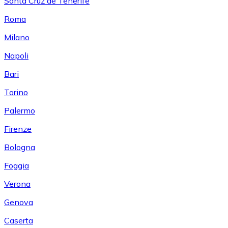
Santa Cruz de Tenerife
Roma
Milano
Napoli
Bari
Torino
Palermo
Firenze
Bologna
Foggia
Verona
Genova
Caserta