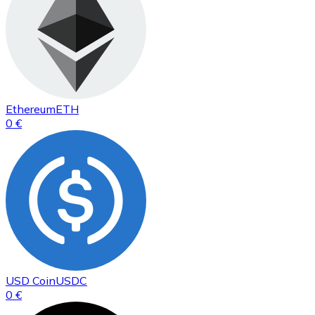
Ethereum
ETH
0 €
USD Coin
USDC
0 €