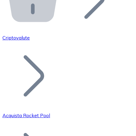
API Bitnovo
Integra la nostra API nel tuo ecosistema.
Diventa Rivenditore
Unisciti alla nostra rete di rivenditori e commercializza i
Criptovalute
Inserisci un Token
Aggiungi il token del tuo progetto al nostro servizio di
Acquista Rocket Pool
Bitcoin