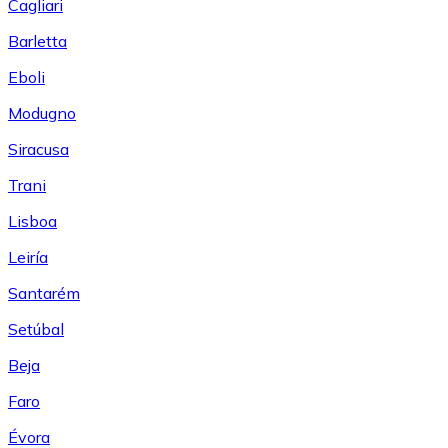
Cagliari
Barletta
Eboli
Modugno
Siracusa
Trani
Lisboa
Leiría
Santarém
Setúbal
Beja
Faro
Évora