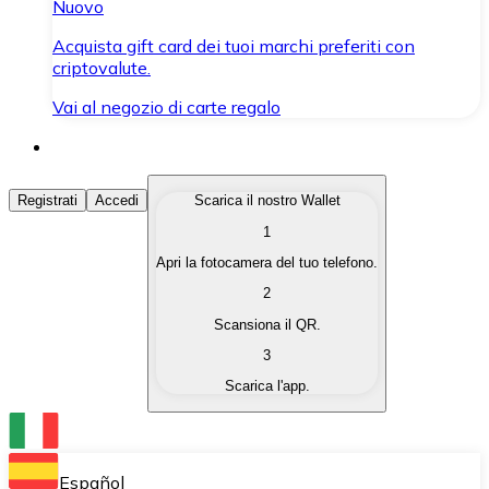
Nuovo
Acquista gift card dei tuoi marchi preferiti con
criptovalute.
Vai al negozio di carte regalo
Acquista Criptovalute
Registrati
Accedi
Scarica il nostro Wallet
1
Acquista le criptovalute che ti interessano in modo rapi
Apri la fotocamera del tuo telefono.
Vendi Criptovalute
2
Converti le tue criptovalute in valuta fiat quando ne ha
Scansiona il QR.
3
Scambia (Swap)
Scarica l'app.
Scambia una criptovaluta con un'altra istantaneamente
Wallet Bitnovo
Conserva le tue cripto in un Wallet self-custodial.
Español