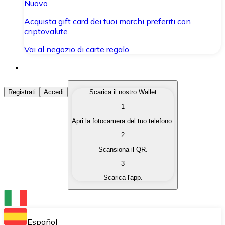
Nuovo
Acquista gift card dei tuoi marchi preferiti con
criptovalute.
Vai al negozio di carte regalo
Acquista Criptovalute
Registrati
Accedi
Scarica il nostro Wallet
1
Acquista le criptovalute che ti interessano in modo rapi
Apri la fotocamera del tuo telefono.
Vendi Criptovalute
2
Converti le tue criptovalute in valuta fiat quando ne ha
Scansiona il QR.
3
Scambia (Swap)
Scarica l'app.
Scambia una criptovaluta con un'altra istantaneamente
Wallet Bitnovo
Conserva le tue cripto in un Wallet self-custodial.
Español