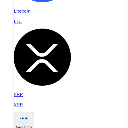
Litecoin
LTC
XRP
XRP
Vedi tutto