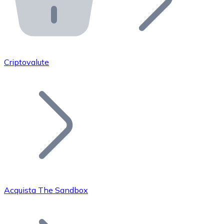
API Bitnovo
Integra la nostra API nel tuo ecosistema.
Diventa Rivenditore
Unisciti alla nostra rete di rivenditori e commercializza i
Criptovalute
Inserisci un Token
Aggiungi il token del tuo progetto al nostro servizio di
Acquista The Sandbox
Bitcoin