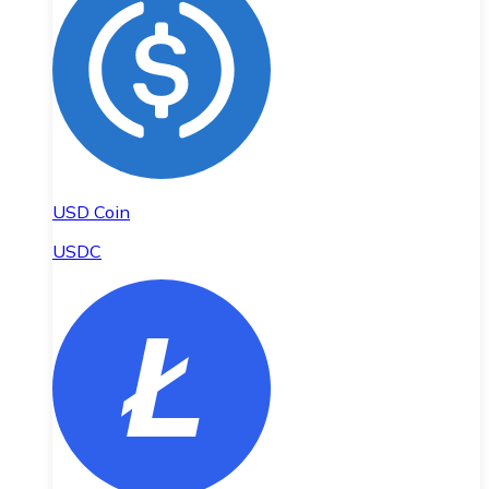
USD Coin
USDC