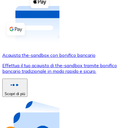
Acquista criptovalute in contanti e altri mezzi di pagam
Acquista con contanti
Bonifico SEPA
Aggiungi fondi al tuo conto Bitnovo o fai acquisti dirett
Acquista con bonifico bancario
Carta di credito / debito
Acquista the-sandbox con bonifico bancario
Usa le carte Visa e Mastercard per acquistare criptovalut
Effettua il tuo acquisto di the-sandbox tramite bonifico
bancario tradizionale in modo rapido e sicuro.
Acquista con carta
Negozio - Carte regalo
Scopri di più
Nuovo
Acquista gift card dei tuoi marchi preferiti con criptoval
Vai al negozio di carte regalo