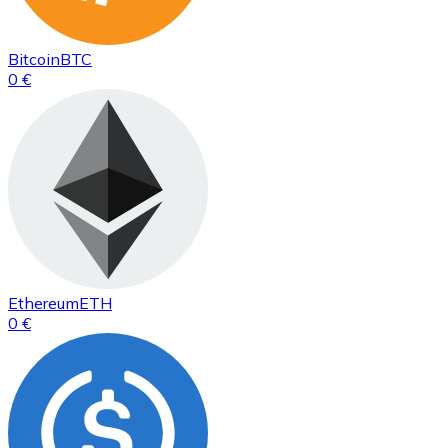
Bitcoin
BTC
0 €
Ethereum
ETH
0 €