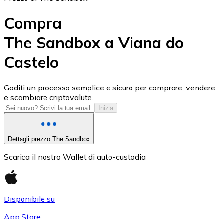
Compra
The Sandbox a Viana do
Castelo
USD Coin
USDC
Goditi un processo semplice e sicuro per comprare, vendere
e scambiare criptovalute.
Inizia
Dettagli prezzo The Sandbox
Scarica il nostro Wallet di auto-custodia
Disponibile su
Litecoin
App Store