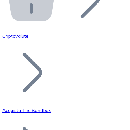
API Bitnovo
Integra la nostra API nel tuo ecosistema.
Diventa Rivenditore
Unisciti alla nostra rete di rivenditori e commercializza i
Criptovalute
Inserisci un Token
Aggiungi il token del tuo progetto al nostro servizio di
Acquista The Sandbox
Bitcoin