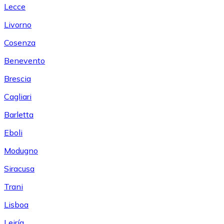
Lecce
Livorno
Cosenza
Benevento
Brescia
Cagliari
Barletta
Eboli
Modugno
Siracusa
Trani
Lisboa
Leiría