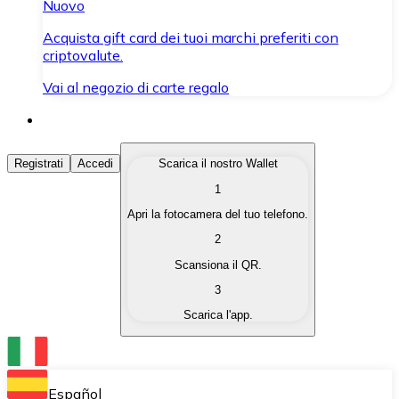
Nuovo
Acquista gift card dei tuoi marchi preferiti con
criptovalute.
Vai al negozio di carte regalo
Acquista Criptovalute
Registrati
Accedi
Scarica il nostro Wallet
1
Acquista le criptovalute che ti interessano in modo rapi
Apri la fotocamera del tuo telefono.
Vendi Criptovalute
2
Converti le tue criptovalute in valuta fiat quando ne ha
Scansiona il QR.
3
Scambia (Swap)
Scarica l'app.
Scambia una criptovaluta con un'altra istantaneamente
Wallet Bitnovo
Conserva le tue cripto in un Wallet self-custodial.
Español