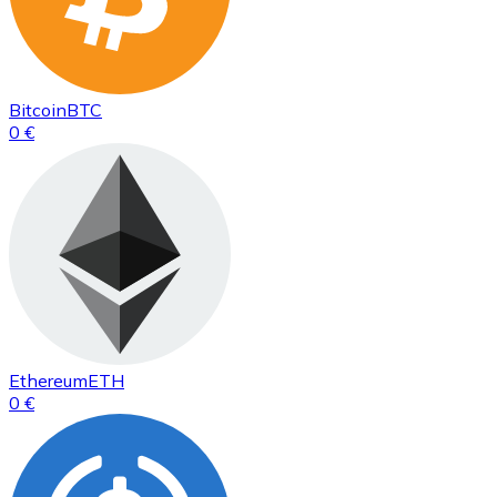
Bitcoin
BTC
0 €
Ethereum
ETH
0 €