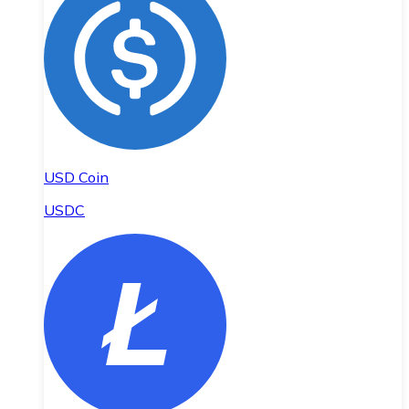
USD Coin
USDC