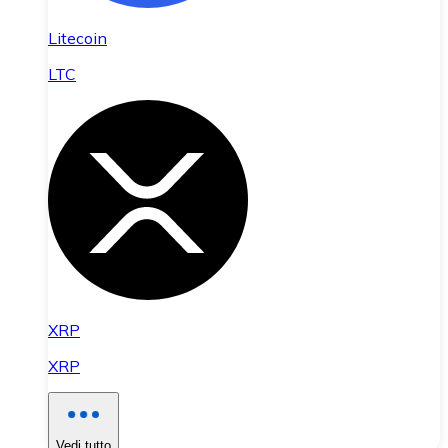
Litecoin
LTC
XRP
XRP
Vedi tutto