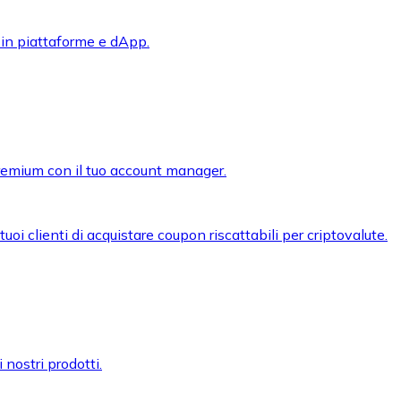
 in piattaforme e dApp.
premium con il tuo account manager.
oi clienti di acquistare coupon riscattabili per criptovalute.
 nostri prodotti.