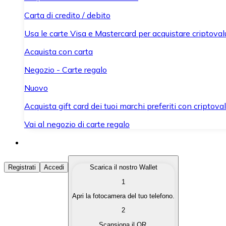
Carta di credito / debito
Usa le carte Visa e Mastercard per acquistare criptovalut
Acquista con carta
Negozio - Carte regalo
Nuovo
Acquista gift card dei tuoi marchi preferiti con criptoval
Vai al negozio di carte regalo
Acquista Criptovalute
Registrati
Accedi
Scarica il nostro Wallet
1
Acquista le criptovalute che ti interessano in modo rapi
Apri la fotocamera del tuo telefono.
Vendi Criptovalute
2
Converti le tue criptovalute in valuta fiat quando ne ha
Scansiona il QR.