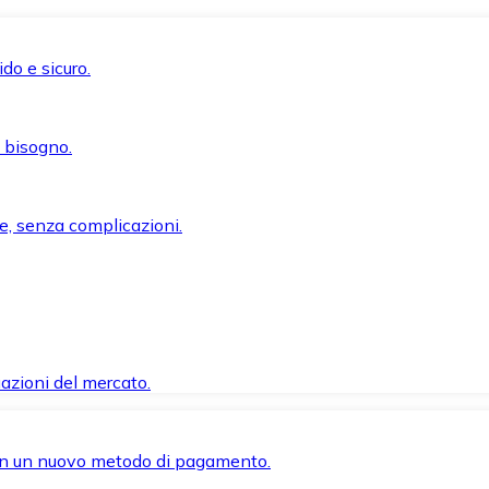
do e sicuro.
i bisogno.
e, senza complicazioni.
azioni del mercato.
 con un nuovo metodo di pagamento.