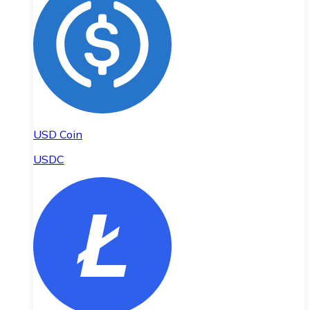
USD Coin
USDC