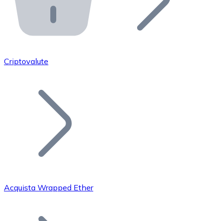
API Bitnovo
Integra la nostra API nel tuo ecosistema.
Diventa Rivenditore
Unisciti alla nostra rete di rivenditori e commercializza i
Criptovalute
Inserisci un Token
Aggiungi il token del tuo progetto al nostro servizio di
Acquista Wrapped Ether
Bitcoin