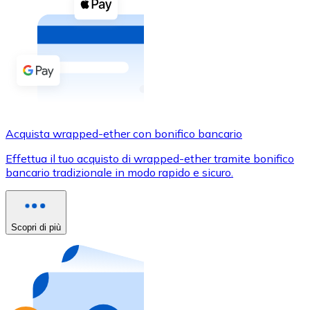
Acquista criptovalute in contanti e altri mezzi di pagam
Acquista con contanti
Bonifico SEPA
Aggiungi fondi al tuo conto Bitnovo o fai acquisti dirett
Acquista con bonifico bancario
Carta di credito / debito
Acquista wrapped-ether con bonifico bancario
Usa le carte Visa e Mastercard per acquistare criptovalut
Effettua il tuo acquisto di wrapped-ether tramite bonifico
bancario tradizionale in modo rapido e sicuro.
Acquista con carta
Negozio - Carte regalo
Scopri di più
Nuovo
Acquista gift card dei tuoi marchi preferiti con criptoval
Vai al negozio di carte regalo