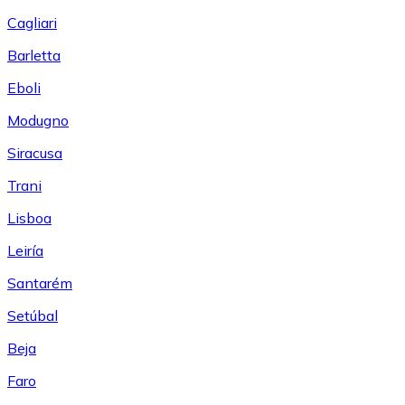
Cagliari
Barletta
Eboli
Modugno
Siracusa
Trani
Lisboa
Leiría
Santarém
Setúbal
Beja
Faro