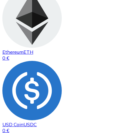
Ethereum
ETH
0 €
USD Coin
USDC
0 €