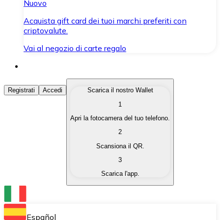
Nuovo
Acquista gift card dei tuoi marchi preferiti con
criptovalute.
Vai al negozio di carte regalo
Acquista Criptovalute
Registrati
Accedi
Scarica il nostro Wallet
1
Acquista le criptovalute che ti interessano in modo rapi
Apri la fotocamera del tuo telefono.
Vendi Criptovalute
2
Converti le tue criptovalute in valuta fiat quando ne ha
Scansiona il QR.
3
Scambia (Swap)
Scarica l'app.
Scambia una criptovaluta con un'altra istantaneamente
Wallet Bitnovo
Conserva le tue cripto in un Wallet self-custodial.
Español