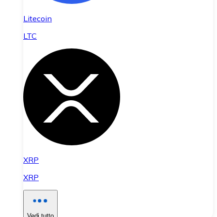
Litecoin
LTC
XRP
XRP
Vedi tutto