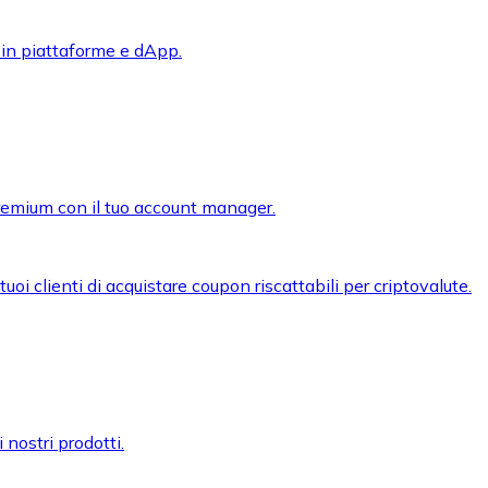
 in piattaforme e dApp.
premium con il tuo account manager.
oi clienti di acquistare coupon riscattabili per criptovalute.
 nostri prodotti.