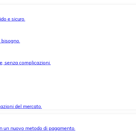
do e sicuro.
i bisogno.
e, senza complicazioni.
azioni del mercato.
 con un nuovo metodo di pagamento.