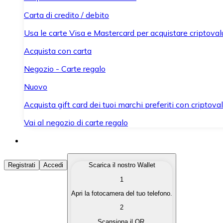
Carta di credito / debito
Usa le carte Visa e Mastercard per acquistare criptovalut
Acquista con carta
Negozio - Carte regalo
Nuovo
Acquista gift card dei tuoi marchi preferiti con criptoval
Vai al negozio di carte regalo
Acquista Criptovalute
Registrati
Accedi
Scarica il nostro Wallet
1
Acquista le criptovalute che ti interessano in modo rapi
Apri la fotocamera del tuo telefono.
Vendi Criptovalute
2
Converti le tue criptovalute in valuta fiat quando ne ha
Scansiona il QR.