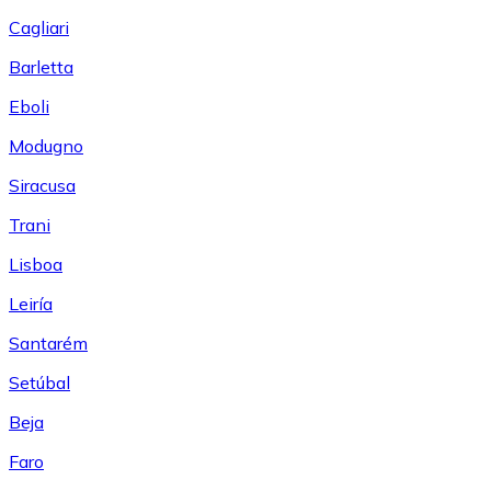
Cagliari
Barletta
Eboli
Modugno
Siracusa
Trani
Lisboa
Leiría
Santarém
Setúbal
Beja
Faro