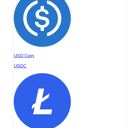
USD Coin
USDC