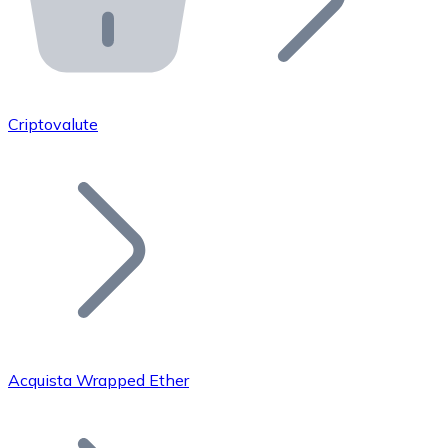
API Bitnovo
Integra la nostra API nel tuo ecosistema.
Diventa Rivenditore
Unisciti alla nostra rete di rivenditori e commercializza i
Criptovalute
Inserisci un Token
Aggiungi il token del tuo progetto al nostro servizio di
Acquista Wrapped Ether
Bitcoin