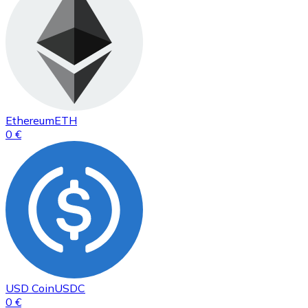
Ethereum
ETH
0 €
USD Coin
USDC
0 €