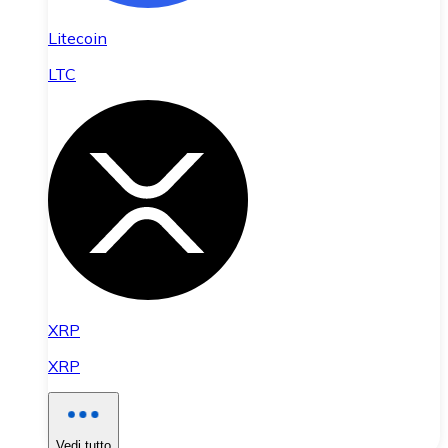
Litecoin
LTC
XRP
XRP
Vedi tutto