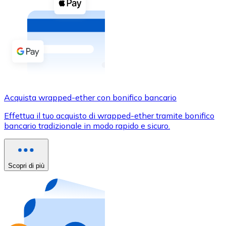
Acquista criptovalute in contanti e altri mezzi di pagam
Acquista con contanti
Bonifico SEPA
Aggiungi fondi al tuo conto Bitnovo o fai acquisti dirett
Acquista con bonifico bancario
Carta di credito / debito
Acquista wrapped-ether con bonifico bancario
Usa le carte Visa e Mastercard per acquistare criptovalut
Effettua il tuo acquisto di wrapped-ether tramite bonifico
bancario tradizionale in modo rapido e sicuro.
Acquista con carta
Negozio - Carte regalo
Scopri di più
Nuovo
Acquista gift card dei tuoi marchi preferiti con criptoval
Vai al negozio di carte regalo