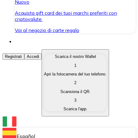
Nuovo
Acquista gift card dei tuoi marchi preferiti con
criptovalute.
Vai al negozio di carte regalo
Acquista Criptovalute
Registrati
Accedi
Scarica il nostro Wallet
1
Acquista le criptovalute che ti interessano in modo rapi
Apri la fotocamera del tuo telefono.
Vendi Criptovalute
2
Converti le tue criptovalute in valuta fiat quando ne ha
Scansiona il QR.
3
Scambia (Swap)
Scarica l'app.
Scambia una criptovaluta con un'altra istantaneamente
Wallet Bitnovo
Conserva le tue cripto in un Wallet self-custodial.
Español