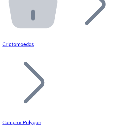
API Bitnovo
Integre nossa API no seu ecossistema.
Tornar-se Revendedor
Junte-se à nossa rede de revendedores e comercialize 
Criptomoedas
Adicionar um Token
Adicione o token do seu projeto ao nosso serviço de c
Comprar Polygon