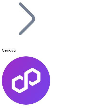
Bitcoin
BTC
Genova
Ethereum
ETH