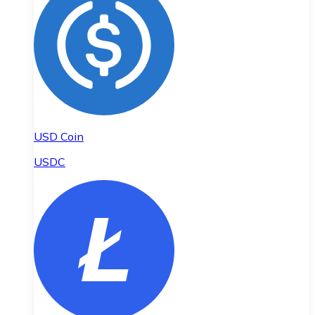
USD Coin
USDC