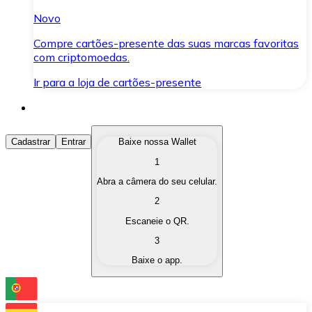
Novo
Compre cartões-presente das suas marcas favoritas
com criptomoedas.
Ir para a loja de cartões-presente
Comprar Criptomoedas
Cadastrar
Entrar
Baixe nossa Wallet
1
Compre as criptomoedas de seu interesse de forma ráp
Abra a câmera do seu celular.
Vender Criptomoedas
2
Converta suas criptomoedas em moeda fiduciária quand
Escaneie o QR.
3
Trocar (Swap)
Baixe o app.
Troque uma criptomoeda por outra instantaneamente,
Carteira Bitnovo