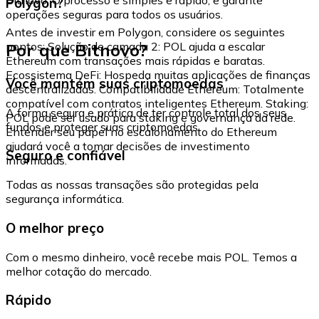
Polygon?
operações seguras para todos os usuários.
Antes de investir em Polygon, considere os seguintes
Por que Bitnovo?
pontos: Solução de camada 2: POL ajuda a escalar
Ethereum com transações mais rápidas e baratas.
Ecossistema DeFi: Hospeda muitas aplicações de finanças
Você mantém suas criptomoedas
descentralizadas. Compatibilidade Ethereum: Totalmente
compatível com contratos inteligentes Ethereum. Staking:
A forma segura e prática de ter controle total dos seus
POL pode ser usado para staking e governança da rede.
fundos e proteger suas criptomoedas.
Entender seu papel no escalonamento do Ethereum
ajudará você a tomar decisões de investimento
Seguro e confiável
informadas.
Todas as nossas transações são protegidas pela
segurança informática.
O melhor preço
Com o mesmo dinheiro, você recebe mais POL. Temos a
melhor cotação do mercado.
Rápido