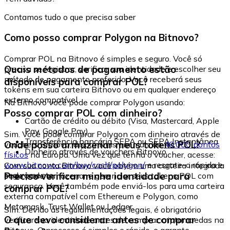
Contamos tudo o que precisa saber
Como posso comprar Polygon na Bitnovo?
Comprar POL na Bitnovo é simples e seguro. Você só
Quais métodos de pagamento estão
precisa se registrar, verificar sua identidade e escolher seu
método de pagamento preferido. Você receberá seus
disponíveis para comprar POL?
tokens em sua carteira Bitnovo ou em qualquer endereço
externo compatível.
Na Bitnovo você pode comprar Polygon usando:
Posso comprar POL com dinheiro?
Cartão de crédito ou débito (Visa, Mastercard, Apple
Pay, Google Pay)
Sim. Você pode comprar Polygon com dinheiro através de
Transferência bancária SEPA ou SEPA Instantânea
Onde posso armazenar meus tokens POL?
vouchers Bitnovo, disponíveis em mais de
40.000 pontos
Dinheiro através de vouchers Bitnovo
físicos
na Europa. Uma vez que tenha o voucher, acesse:
www.bitnovo.com/buy/cash/polygon/
e resgate-o rápida e
Com sua conta Bitnovo você obtém uma carteira integrada
seguramente.
Preciso verificar minha identidade para
onde pode armazenar e gerenciar seus tokens POL com
segurança. Você também pode enviá-los para uma carteira
comprar POL?
externa compatível com Ethereum e Polygon, como
Metamask, Trust Wallet ou Ledger.
Sim. Devido às regulamentações legais, é obrigatório
O que devo considerar antes de comprar
verificar sua identidade antes de comprar criptomoedas na
Bitnovo. O processo é simples e rápido, e garante