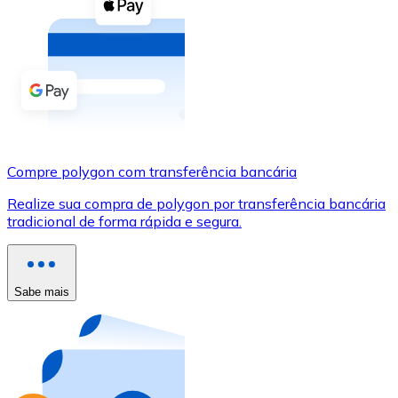
Compre criptomoedas com dinheiro e outros métodos d
Comprar com dinheiro
Transferência SEPA
Adicione fundos à sua conta Bitnovo ou faça compras d
Comprar com transferência bancária
Compre polygon com transferência bancária
Cartão de crédito / débito
Realize sua compra de polygon por transferência bancária
Use cartões Visa e Mastercard para comprar criptomoed
tradicional de forma rápida e segura.
Comprar com cartão
Loja - Cartões-presente
Sabe mais
Novo
Compre cartões-presente das suas marcas favoritas c
Ir para a loja de cartões-presente