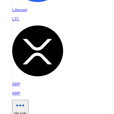
Litecoin
LTC
XRP
XRP
Ver tudo