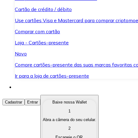
Cartão de crédito / débito
Use cartões Visa e Mastercard para comprar criptomoed
Comprar com cartão
Loja - Cartões-presente
Novo
Compre cartões-presente das suas marcas favoritas c
Ir para a loja de cartões-presente
Comprar Criptomoedas
Cadastrar
Entrar
Baixe nossa Wallet
1
Compre as criptomoedas de seu interesse de forma ráp
Abra a câmera do seu celular.
Vender Criptomoedas
2
Converta suas criptomoedas em moeda fiduciária quand
Escaneie o QR.