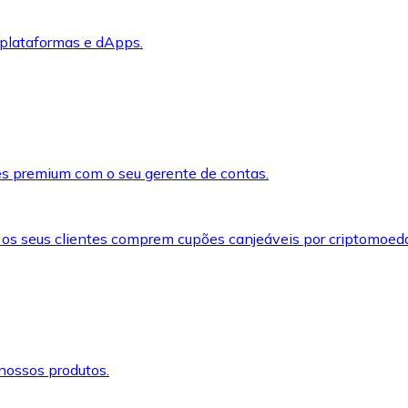
 plataformas e dApps.
s premium com o seu gerente de contas.
 os seus clientes comprem cupões canjeáveis por criptomoed
nossos produtos.