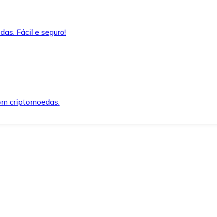
as. Fácil e seguro!
om criptomoedas.
ida e segura.
o precisar.