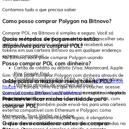
Contamos tudo o que precisa saber
Como posso comprar Polygon na Bitnovo?
Comprar POL na Bitnovo é simples e seguro. Você só
Quais métodos de pagamento estão
precisa se registrar, verificar sua identidade e escolher seu
método de pagamento preferido. Você receberá seus
disponíveis para comprar POL?
tokens em sua carteira Bitnovo ou em qualquer endereço
externo compatível.
Na Bitnovo você pode comprar Polygon usando:
Posso comprar POL com dinheiro?
Cartão de crédito ou débito (Visa, Mastercard, Apple
Pay, Google Pay)
Sim. Você pode comprar Polygon com dinheiro através de
Transferência bancária SEPA ou SEPA Instantânea
Onde posso armazenar meus tokens POL?
vouchers Bitnovo, disponíveis em mais de
40.000 pontos
Dinheiro através de vouchers Bitnovo
físicos
na Europa. Uma vez que tenha o voucher, acesse:
www.bitnovo.com/buy/cash/polygon/
e resgate-o rápida e
Com sua conta Bitnovo você obtém uma carteira integrada
seguramente.
Preciso verificar minha identidade para
onde pode armazenar e gerenciar seus tokens POL com
segurança. Você também pode enviá-los para uma carteira
comprar POL?
externa compatível com Ethereum e Polygon, como
Metamask, Trust Wallet ou Ledger.
Sim. Devido às regulamentações legais, é obrigatório
O que devo considerar antes de comprar
verificar sua identidade antes de comprar criptomoedas na
Bitnovo. O processo é simples e rápido, e garante