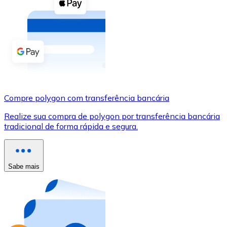
Compre criptomoedas com dinheiro e outros métodos d
Comprar com dinheiro
Transferência SEPA
Adicione fundos à sua conta Bitnovo ou faça compras d
Comprar com transferência bancária
Compre polygon com transferência bancária
Cartão de crédito / débito
Realize sua compra de polygon por transferência bancária
Use cartões Visa e Mastercard para comprar criptomoed
tradicional de forma rápida e segura.
Comprar com cartão
Loja - Cartões-presente
Sabe mais
Novo
Compre cartões-presente das suas marcas favoritas c
Ir para a loja de cartões-presente