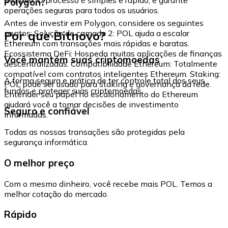
Polygon?
operações seguras para todos os usuários.
Antes de investir em Polygon, considere os seguintes
Por que Bitnovo?
pontos: Solução de camada 2: POL ajuda a escalar
Ethereum com transações mais rápidas e baratas.
Ecossistema DeFi: Hospeda muitas aplicações de finanças
Você mantém suas criptomoedas
descentralizadas. Compatibilidade Ethereum: Totalmente
compatível com contratos inteligentes Ethereum. Staking:
A forma segura e prática de ter controle total dos seus
POL pode ser usado para staking e governança da rede.
fundos e proteger suas criptomoedas.
Entender seu papel no escalonamento do Ethereum
ajudará você a tomar decisões de investimento
Seguro e confiável
informadas.
Todas as nossas transações são protegidas pela
segurança informática.
O melhor preço
Com o mesmo dinheiro, você recebe mais POL. Temos a
melhor cotação do mercado.
Rápido