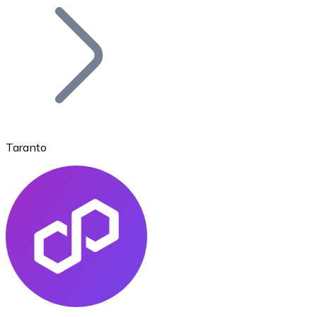
Bitcoin
BTC
Taranto
Ethereum
ETH