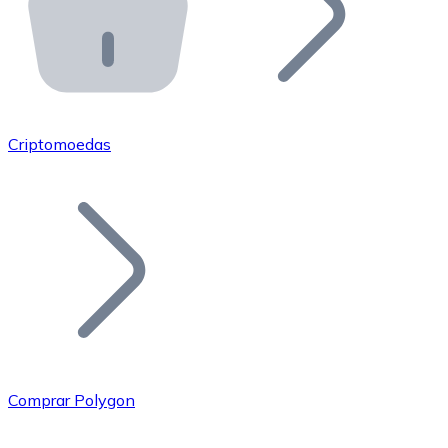
API Bitnovo
Integre nossa API no seu ecossistema.
Tornar-se Revendedor
Junte-se à nossa rede de revendedores e comercialize 
Criptomoedas
Adicionar um Token
Adicione o token do seu projeto ao nosso serviço de c
Comprar Polygon