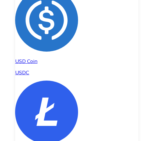
USD Coin
USDC