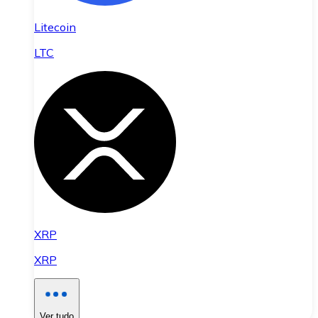
Litecoin
LTC
XRP
XRP
Ver tudo