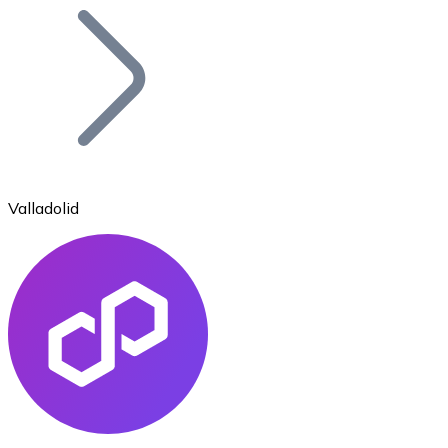
Bitcoin
BTC
Valladolid
Ethereum
ETH