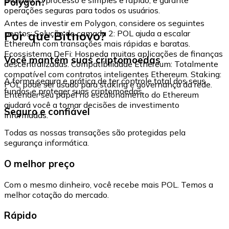
Polygon?
operações seguras para todos os usuários.
Antes de investir em Polygon, considere os seguintes
Por que Bitnovo?
pontos: Solução de camada 2: POL ajuda a escalar
Ethereum com transações mais rápidas e baratas.
Ecossistema DeFi: Hospeda muitas aplicações de finanças
Você mantém suas criptomoedas
descentralizadas. Compatibilidade Ethereum: Totalmente
compatível com contratos inteligentes Ethereum. Staking:
A forma segura e prática de ter controle total dos seus
POL pode ser usado para staking e governança da rede.
fundos e proteger suas criptomoedas.
Entender seu papel no escalonamento do Ethereum
ajudará você a tomar decisões de investimento
Seguro e confiável
informadas.
Todas as nossas transações são protegidas pela
segurança informática.
O melhor preço
Com o mesmo dinheiro, você recebe mais POL. Temos a
melhor cotação do mercado.
Rápido