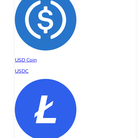
USD Coin
USDC