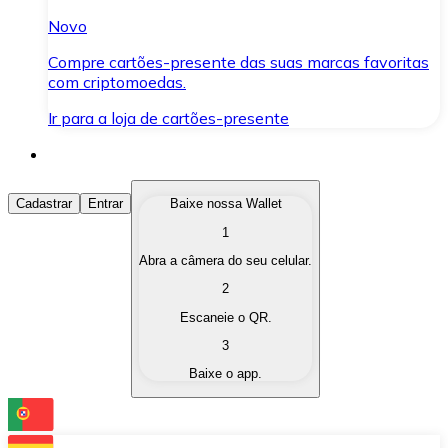
Novo
Compre cartões-presente das suas marcas favoritas
com criptomoedas.
Ir para a loja de cartões-presente
Comprar Criptomoedas
Cadastrar
Entrar
Baixe nossa Wallet
1
Compre as criptomoedas de seu interesse de forma ráp
Abra a câmera do seu celular.
Vender Criptomoedas
2
Converta suas criptomoedas em moeda fiduciária quand
Escaneie o QR.
3
Trocar (Swap)
Baixe o app.
Troque uma criptomoeda por outra instantaneamente,
Carteira Bitnovo