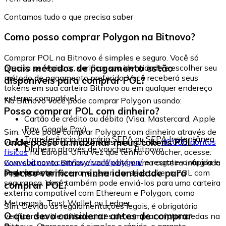
Contamos tudo o que precisa saber
Como posso comprar Polygon na Bitnovo?
Comprar POL na Bitnovo é simples e seguro. Você só
Quais métodos de pagamento estão
precisa se registrar, verificar sua identidade e escolher seu
método de pagamento preferido. Você receberá seus
disponíveis para comprar POL?
tokens em sua carteira Bitnovo ou em qualquer endereço
externo compatível.
Na Bitnovo você pode comprar Polygon usando:
Posso comprar POL com dinheiro?
Cartão de crédito ou débito (Visa, Mastercard, Apple
Pay, Google Pay)
Sim. Você pode comprar Polygon com dinheiro através de
Transferência bancária SEPA ou SEPA Instantânea
Onde posso armazenar meus tokens POL?
vouchers Bitnovo, disponíveis em mais de
40.000 pontos
Dinheiro através de vouchers Bitnovo
físicos
na Europa. Uma vez que tenha o voucher, acesse:
www.bitnovo.com/buy/cash/polygon/
e resgate-o rápida e
Com sua conta Bitnovo você obtém uma carteira integrada
seguramente.
Preciso verificar minha identidade para
onde pode armazenar e gerenciar seus tokens POL com
segurança. Você também pode enviá-los para uma carteira
comprar POL?
externa compatível com Ethereum e Polygon, como
Metamask, Trust Wallet ou Ledger.
Sim. Devido às regulamentações legais, é obrigatório
O que devo considerar antes de comprar
verificar sua identidade antes de comprar criptomoedas na
Bitnovo. O processo é simples e rápido, e garante