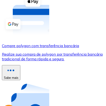
Compre criptomoedas com dinheiro e outros métodos d
Comprar com dinheiro
Transferência SEPA
Adicione fundos à sua conta Bitnovo ou faça compras d
Comprar com transferência bancária
Compre polygon com transferência bancária
Cartão de crédito / débito
Realize sua compra de polygon por transferência bancária
Use cartões Visa e Mastercard para comprar criptomoed
tradicional de forma rápida e segura.
Comprar com cartão
Loja - Cartões-presente
Sabe mais
Novo
Compre cartões-presente das suas marcas favoritas c
Ir para a loja de cartões-presente