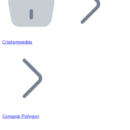
API Bitnovo
Integre nossa API no seu ecossistema.
Tornar-se Revendedor
Junte-se à nossa rede de revendedores e comercialize 
Criptomoedas
Adicionar um Token
Adicione o token do seu projeto ao nosso serviço de c
Comprar Polygon