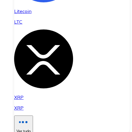
Litecoin
LTC
XRP
XRP
Ver tudo