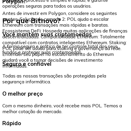
Polygon?
operações seguras para todos os usuários.
Antes de investir em Polygon, considere os seguintes
Por que Bitnovo?
pontos: Solução de camada 2: POL ajuda a escalar
Ethereum com transações mais rápidas e baratas.
Ecossistema DeFi: Hospeda muitas aplicações de finanças
Você mantém suas criptomoedas
descentralizadas. Compatibilidade Ethereum: Totalmente
compatível com contratos inteligentes Ethereum. Staking:
A forma segura e prática de ter controle total dos seus
POL pode ser usado para staking e governança da rede.
fundos e proteger suas criptomoedas.
Entender seu papel no escalonamento do Ethereum
ajudará você a tomar decisões de investimento
Seguro e confiável
informadas.
Todas as nossas transações são protegidas pela
segurança informática.
O melhor preço
Com o mesmo dinheiro, você recebe mais POL. Temos a
melhor cotação do mercado.
Rápido