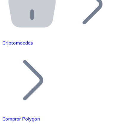
API Bitnovo
Integre nossa API no seu ecossistema.
Tornar-se Revendedor
Junte-se à nossa rede de revendedores e comercialize 
Criptomoedas
Adicionar um Token
Adicione o token do seu projeto ao nosso serviço de c
Comprar Polygon