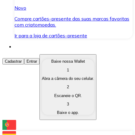
Novo
Compre cartões-presente das suas marcas favoritas
com criptomoedas.
Ir para a loja de cartões-presente
Comprar Criptomoedas
Cadastrar
Entrar
Baixe nossa Wallet
1
Compre as criptomoedas de seu interesse de forma ráp
Abra a câmera do seu celular.
Vender Criptomoedas
2
Converta suas criptomoedas em moeda fiduciária quand
Escaneie o QR.
3
Trocar (Swap)
Baixe o app.
Troque uma criptomoeda por outra instantaneamente,
Carteira Bitnovo