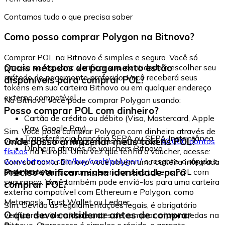
Contamos tudo o que precisa saber
Como posso comprar Polygon na Bitnovo?
Comprar POL na Bitnovo é simples e seguro. Você só
Quais métodos de pagamento estão
precisa se registrar, verificar sua identidade e escolher seu
método de pagamento preferido. Você receberá seus
disponíveis para comprar POL?
tokens em sua carteira Bitnovo ou em qualquer endereço
externo compatível.
Na Bitnovo você pode comprar Polygon usando:
Posso comprar POL com dinheiro?
Cartão de crédito ou débito (Visa, Mastercard, Apple
Pay, Google Pay)
Sim. Você pode comprar Polygon com dinheiro através de
Transferência bancária SEPA ou SEPA Instantânea
Onde posso armazenar meus tokens POL?
vouchers Bitnovo, disponíveis em mais de
40.000 pontos
Dinheiro através de vouchers Bitnovo
físicos
na Europa. Uma vez que tenha o voucher, acesse:
www.bitnovo.com/buy/cash/polygon/
e resgate-o rápida e
Com sua conta Bitnovo você obtém uma carteira integrada
seguramente.
Preciso verificar minha identidade para
onde pode armazenar e gerenciar seus tokens POL com
segurança. Você também pode enviá-los para uma carteira
comprar POL?
externa compatível com Ethereum e Polygon, como
Metamask, Trust Wallet ou Ledger.
Sim. Devido às regulamentações legais, é obrigatório
O que devo considerar antes de comprar
verificar sua identidade antes de comprar criptomoedas na
Bitnovo. O processo é simples e rápido, e garante