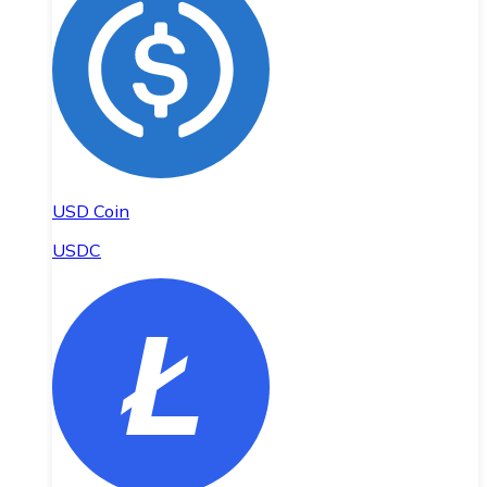
USD Coin
USDC