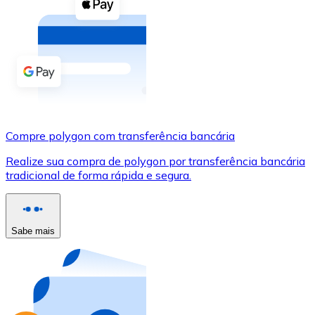
Compre criptomoedas com dinheiro e outros métodos d
Comprar com dinheiro
Transferência SEPA
Adicione fundos à sua conta Bitnovo ou faça compras d
Comprar com transferência bancária
Compre polygon com transferência bancária
Cartão de crédito / débito
Realize sua compra de polygon por transferência bancária
Use cartões Visa e Mastercard para comprar criptomoed
tradicional de forma rápida e segura.
Comprar com cartão
Loja - Cartões-presente
Sabe mais
Novo
Compre cartões-presente das suas marcas favoritas c
Ir para a loja de cartões-presente