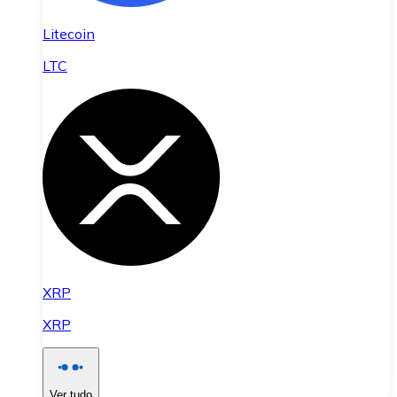
Litecoin
LTC
XRP
XRP
Ver tudo