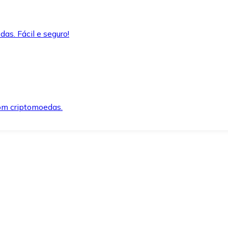
as. Fácil e seguro!
om criptomoedas.
ida e segura.
o precisar.