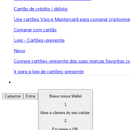
Cartão de crédito / débito
Use cartões Visa e Mastercard para comprar criptomoed
Comprar com cartão
Loja - Cartões-presente
Novo
Compre cartões-presente das suas marcas favoritas c
Ir para a loja de cartões-presente
Comprar Criptomoedas
Cadastrar
Entrar
Baixe nossa Wallet
1
Compre as criptomoedas de seu interesse de forma ráp
Abra a câmera do seu celular.
Vender Criptomoedas
2
Converta suas criptomoedas em moeda fiduciária quand
Escaneie o QR.