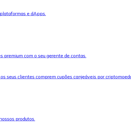
 plataformas e dApps.
s premium com o seu gerente de contas.
 os seus clientes comprem cupões canjeáveis por criptomoed
nossos produtos.