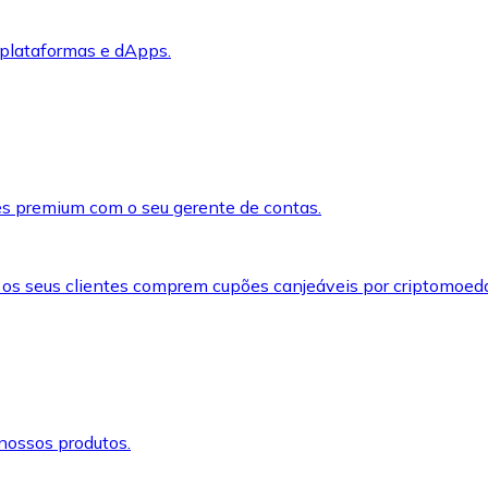
 plataformas e dApps.
s premium com o seu gerente de contas.
 os seus clientes comprem cupões canjeáveis por criptomoed
nossos produtos.