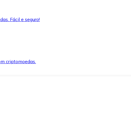
as. Fácil e seguro!
om criptomoedas.
ida e segura.
o precisar.