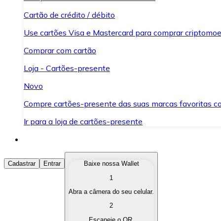
Cartão de crédito / débito
Use cartões Visa e Mastercard para comprar criptomoed
Comprar com cartão
Loja - Cartões-presente
Novo
Compre cartões-presente das suas marcas favoritas c
Ir para a loja de cartões-presente
Comprar Criptomoedas
Cadastrar
Entrar
Baixe nossa Wallet
1
Compre as criptomoedas de seu interesse de forma ráp
Abra a câmera do seu celular.
Vender Criptomoedas
2
Converta suas criptomoedas em moeda fiduciária quand
Escaneie o QR.