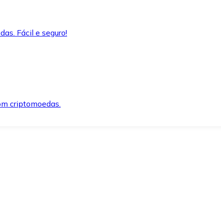
as. Fácil e seguro!
om criptomoedas.
ida e segura.
o precisar.