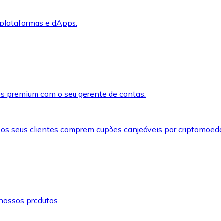
 plataformas e dApps.
s premium com o seu gerente de contas.
 os seus clientes comprem cupões canjeáveis por criptomoed
nossos produtos.