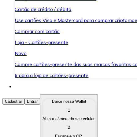
Cartão de crédito / débito
Use cartões Visa e Mastercard para comprar criptomoed
Comprar com cartão
Loja - Cartões-presente
Novo
Compre cartões-presente das suas marcas favoritas c
Ir para a loja de cartões-presente
Comprar Criptomoedas
Cadastrar
Entrar
Baixe nossa Wallet
1
Compre as criptomoedas de seu interesse de forma ráp
Abra a câmera do seu celular.
Vender Criptomoedas
2
Converta suas criptomoedas em moeda fiduciária quand
Escaneie o QR.