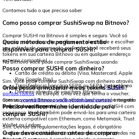
Contamos tudo o que precisa saber
Como posso comprar SushiSwap na Bitnovo?
Comprar SUSHI na Bitnovo é simples e seguro. Você só
Quais métodos de pagamento estão
precisa criar uma conta, verificar sua identidade e escolher
seu método de pagamento preferido. Você receberá seus
disponíveis para comprar SUSHI?
tokens em sua carteira Bitnovo ou em qualquer endereço
externo compatível.
Na Bitnovo você pode comprar SushiSwap usando:
Posso comprar SUSHI com dinheiro?
Cartão de crédito ou débito (Visa, Mastercard, Apple
Pay, Google Pay)
Sim. Você pode comprar SushiSwap com dinheiro através
Transferência bancária SEPA ou SEPA Instantânea
Onde posso armazenar meus tokens SUSHI?
de vouchers Bitnovo, disponíveis em mais de
40.000
Dinheiro através de vouchers Bitnovo
pontos físicos
na Europa. Uma vez que tenha o voucher,
acesse:
www.bitnovo.com/buy/cash/sushiswap/
e resgate-
Com sua conta Bitnovo você obtém uma carteira integrada
o rápida e seguramente.
Preciso verificar minha identidade para
onde pode armazenar e gerenciar seus tokens SUSHI com
segurança. Você também pode enviá-los para uma carteira
comprar SUSHI?
externa compatível com Ethereum, como Metamask, Trust
Wallet ou Ledger.
Sim. Devido às regulamentações legais, é obrigatório
O que devo considerar antes de comprar
verificar sua identidade antes de comprar criptomoedas na
Bitnovo. O processo é simples e rápido, e garante