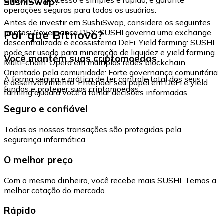
SushiSwap?
operações seguras para todos os usuários.
Antes de investir em SushiSwap, considere os seguintes
Por que Bitnovo?
pontos: Governança DEX: SUSHI governa uma exchange
descentralizada e ecossistema DeFi. Yield farming: SUSHI
pode ser usado para mineração de liquidez e yield farming.
Você mantém suas criptomoedas
Multi-chain: Opera em múltiplas redes blockchain.
Orientado pela comunidade: Forte governança comunitária
A forma segura e prática de ter controle total dos seus
e desenvolvimento. Entender seu papel em DeFi e yield
fundos e proteger suas criptomoedas.
farming ajudará você a tomar decisões informadas.
Seguro e confiável
Todas as nossas transações são protegidas pela
segurança informática.
O melhor preço
Com o mesmo dinheiro, você recebe mais SUSHI. Temos a
melhor cotação do mercado.
Rápido