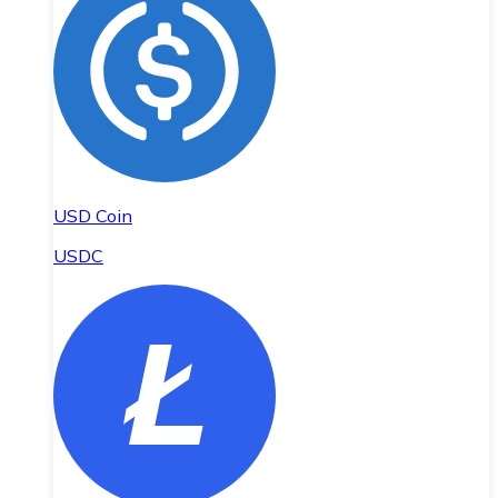
USD Coin
USDC