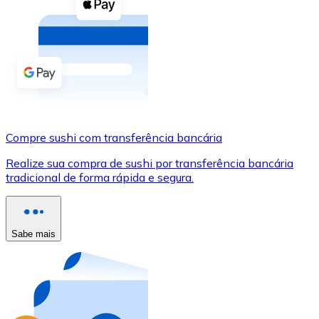
Compre criptomoedas com dinheiro e outros métodos d
Comprar com dinheiro
Transferência SEPA
Adicione fundos à sua conta Bitnovo ou faça compras d
Comprar com transferência bancária
Compre sushi com transferência bancária
Cartão de crédito / débito
Realize sua compra de sushi por transferência bancária
Use cartões Visa e Mastercard para comprar criptomoed
tradicional de forma rápida e segura.
Comprar com cartão
Loja - Cartões-presente
Sabe mais
Novo
Compre cartões-presente das suas marcas favoritas c
Ir para a loja de cartões-presente