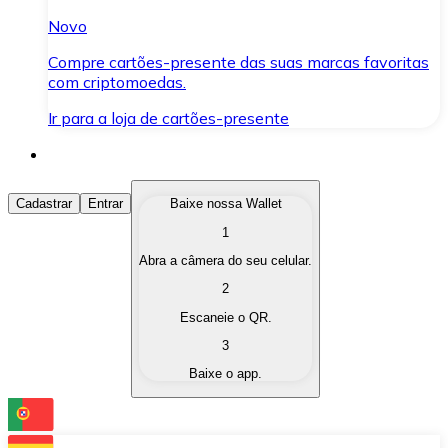
Novo
Compre cartões-presente das suas marcas favoritas
com criptomoedas.
Ir para a loja de cartões-presente
Comprar Criptomoedas
Cadastrar
Entrar
Baixe nossa Wallet
1
Compre as criptomoedas de seu interesse de forma ráp
Abra a câmera do seu celular.
Vender Criptomoedas
2
Converta suas criptomoedas em moeda fiduciária quand
Escaneie o QR.
3
Trocar (Swap)
Baixe o app.
Troque uma criptomoeda por outra instantaneamente,
Carteira Bitnovo