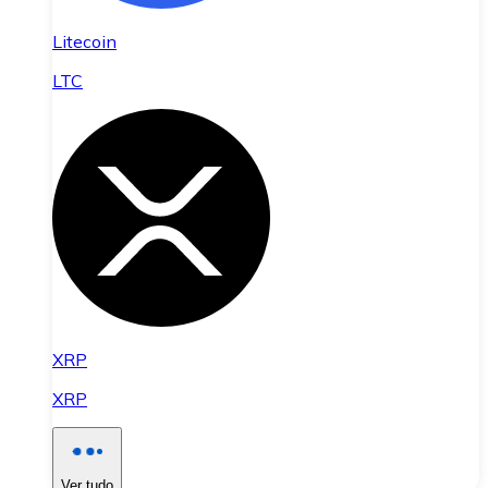
Litecoin
LTC
XRP
XRP
Ver tudo