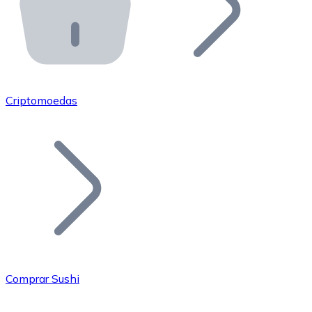
API Bitnovo
Integre nossa API no seu ecossistema.
Tornar-se Revendedor
Junte-se à nossa rede de revendedores e comercialize 
Criptomoedas
Adicionar um Token
Adicione o token do seu projeto ao nosso serviço de c
Comprar Sushi