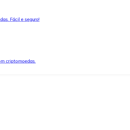
as. Fácil e seguro!
om criptomoedas.
ida e segura.
o precisar.