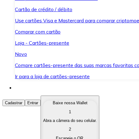
Cartão de crédito / débito
Use cartões Visa e Mastercard para comprar criptomoed
Comprar com cartão
Loja - Cartões-presente
Novo
Compre cartões-presente das suas marcas favoritas c
Ir para a loja de cartões-presente
Comprar Criptomoedas
Cadastrar
Entrar
Baixe nossa Wallet
1
Compre as criptomoedas de seu interesse de forma ráp
Abra a câmera do seu celular.
Vender Criptomoedas
2
Converta suas criptomoedas em moeda fiduciária quand
Escaneie o QR.