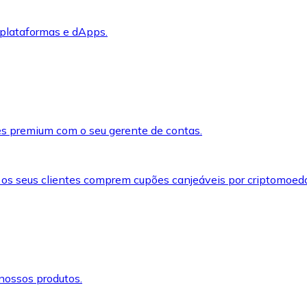
 plataformas e dApps.
s premium com o seu gerente de contas.
 os seus clientes comprem cupões canjeáveis por criptomoed
nossos produtos.