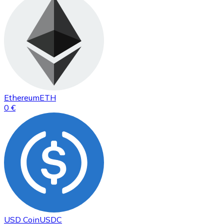
Ethereum
ETH
0 €
USD Coin
USDC