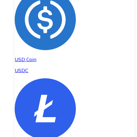
USD Coin
USDC