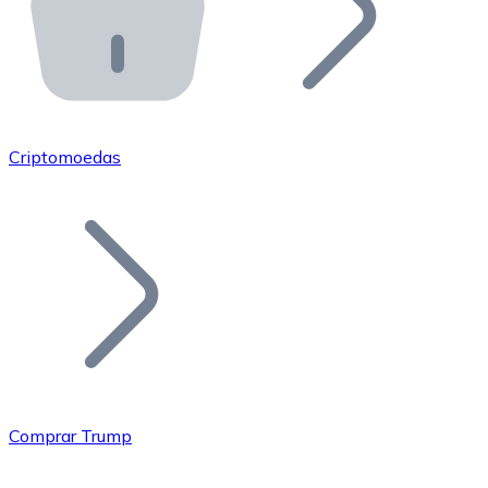
API Bitnovo
Integre nossa API no seu ecossistema.
Tornar-se Revendedor
Junte-se à nossa rede de revendedores e comercialize 
Criptomoedas
Adicionar um Token
Adicione o token do seu projeto ao nosso serviço de c
Comprar Trump