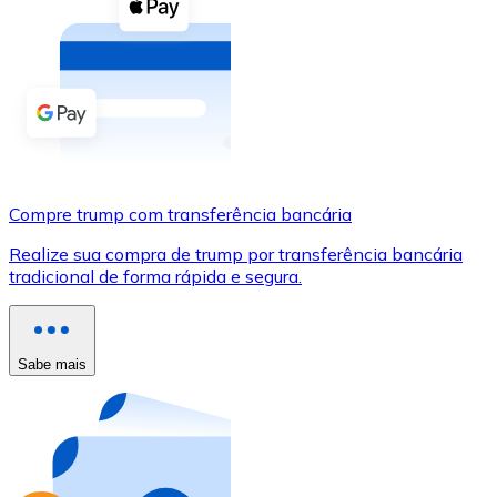
Compre criptomoedas com dinheiro e outros métodos d
Comprar com dinheiro
Transferência SEPA
Adicione fundos à sua conta Bitnovo ou faça compras d
Comprar com transferência bancária
Compre trump com transferência bancária
Cartão de crédito / débito
Realize sua compra de trump por transferência bancária
Use cartões Visa e Mastercard para comprar criptomoed
tradicional de forma rápida e segura.
Comprar com cartão
Loja - Cartões-presente
Sabe mais
Novo
Compre cartões-presente das suas marcas favoritas c
Ir para a loja de cartões-presente