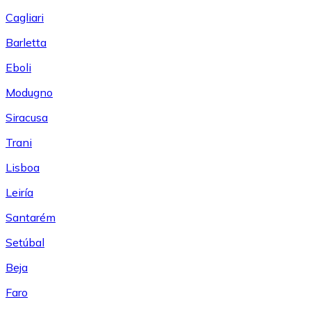
Cagliari
Barletta
Eboli
Modugno
Siracusa
Trani
Lisboa
Leiría
Santarém
Setúbal
Beja
Faro