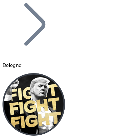
Bitcoin
BTC
Bologna
Ethereum
ETH