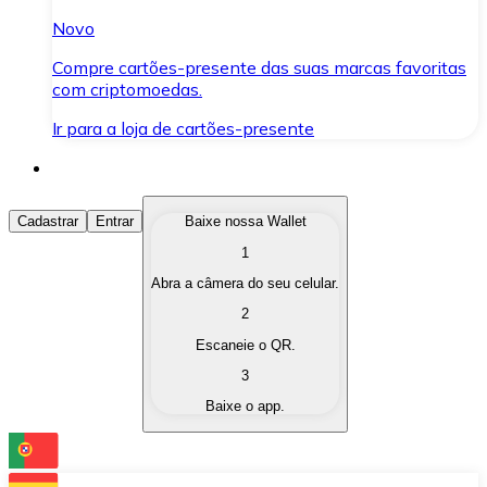
Novo
Compre cartões-presente das suas marcas favoritas
com criptomoedas.
Ir para a loja de cartões-presente
Comprar Criptomoedas
Cadastrar
Entrar
Baixe nossa Wallet
1
Compre as criptomoedas de seu interesse de forma ráp
Abra a câmera do seu celular.
Vender Criptomoedas
2
Converta suas criptomoedas em moeda fiduciária quand
Escaneie o QR.
3
Trocar (Swap)
Baixe o app.
Troque uma criptomoeda por outra instantaneamente,
Carteira Bitnovo