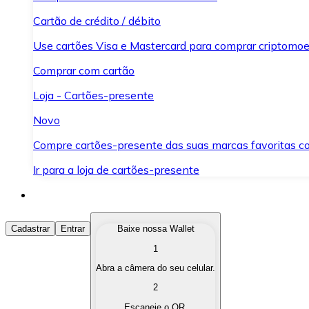
Cartão de crédito / débito
Use cartões Visa e Mastercard para comprar criptomoed
Comprar com cartão
Loja - Cartões-presente
Novo
Compre cartões-presente das suas marcas favoritas c
Ir para a loja de cartões-presente
Comprar Criptomoedas
Cadastrar
Entrar
Baixe nossa Wallet
1
Compre as criptomoedas de seu interesse de forma ráp
Abra a câmera do seu celular.
Vender Criptomoedas
2
Converta suas criptomoedas em moeda fiduciária quand
Escaneie o QR.