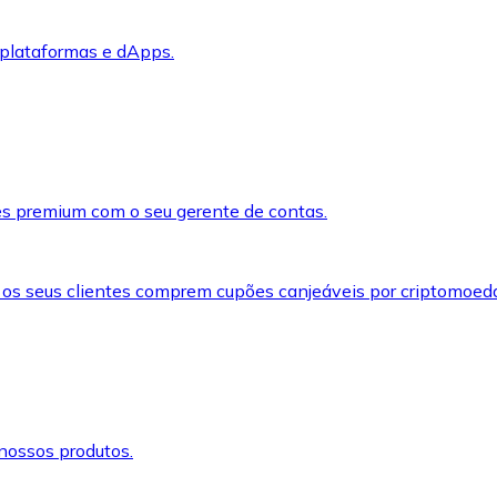
 plataformas e dApps.
s premium com o seu gerente de contas.
 os seus clientes comprem cupões canjeáveis por criptomoed
nossos produtos.