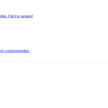
as. Fácil e seguro!
om criptomoedas.
ida e segura.
o precisar.