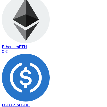
Ethereum
ETH
0 €
USD Coin
USDC