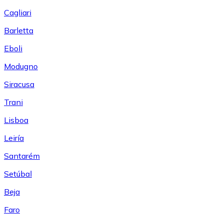
Cagliari
Barletta
Eboli
Modugno
Siracusa
Trani
Lisboa
Leiría
Santarém
Setúbal
Beja
Faro