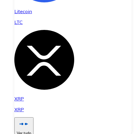
Litecoin
LTC
XRP
XRP
Ver tudo