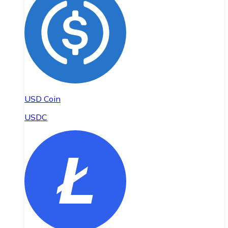
USD Coin
USDC