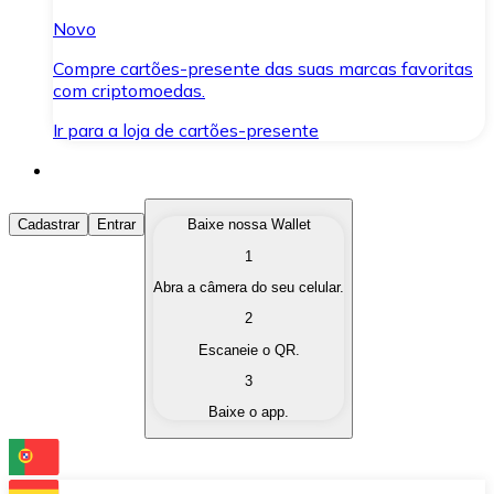
Novo
Compre cartões-presente das suas marcas favoritas
com criptomoedas.
Ir para a loja de cartões-presente
Comprar Criptomoedas
Cadastrar
Entrar
Baixe nossa Wallet
1
Compre as criptomoedas de seu interesse de forma ráp
Abra a câmera do seu celular.
Vender Criptomoedas
2
Converta suas criptomoedas em moeda fiduciária quand
Escaneie o QR.
3
Trocar (Swap)
Baixe o app.
Troque uma criptomoeda por outra instantaneamente,
Carteira Bitnovo