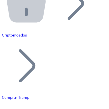
API Bitnovo
Integre nossa API no seu ecossistema.
Tornar-se Revendedor
Junte-se à nossa rede de revendedores e comercialize 
Criptomoedas
Adicionar um Token
Adicione o token do seu projeto ao nosso serviço de c
Comprar Trump