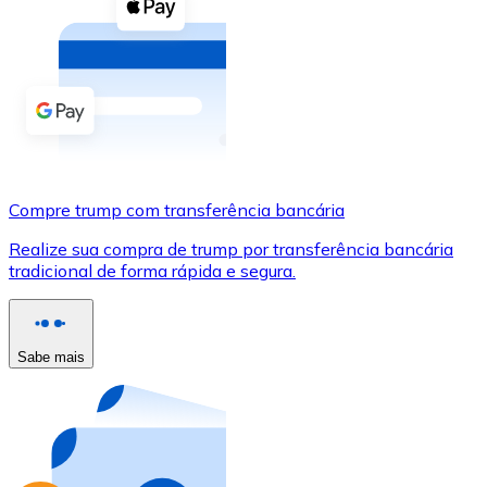
Compre criptomoedas com dinheiro e outros métodos d
Comprar com dinheiro
Transferência SEPA
Adicione fundos à sua conta Bitnovo ou faça compras d
Comprar com transferência bancária
Compre trump com transferência bancária
Cartão de crédito / débito
Realize sua compra de trump por transferência bancária
Use cartões Visa e Mastercard para comprar criptomoed
tradicional de forma rápida e segura.
Comprar com cartão
Loja - Cartões-presente
Sabe mais
Novo
Compre cartões-presente das suas marcas favoritas c
Ir para a loja de cartões-presente