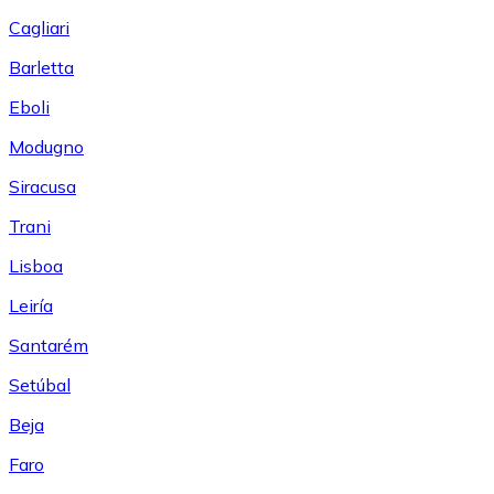
Cagliari
Barletta
Eboli
Modugno
Siracusa
Trani
Lisboa
Leiría
Santarém
Setúbal
Beja
Faro