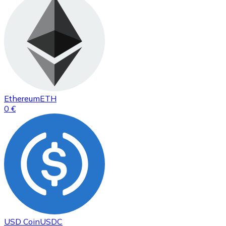
Ethereum
ETH
0 €
USD Coin
USDC