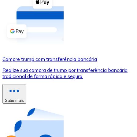
Compre criptomoedas com dinheiro e outros métodos d
Comprar com dinheiro
Transferência SEPA
Adicione fundos à sua conta Bitnovo ou faça compras d
Comprar com transferência bancária
Compre trump com transferência bancária
Cartão de crédito / débito
Realize sua compra de trump por transferência bancária
Use cartões Visa e Mastercard para comprar criptomoed
tradicional de forma rápida e segura.
Comprar com cartão
Loja - Cartões-presente
Sabe mais
Novo
Compre cartões-presente das suas marcas favoritas c
Ir para a loja de cartões-presente