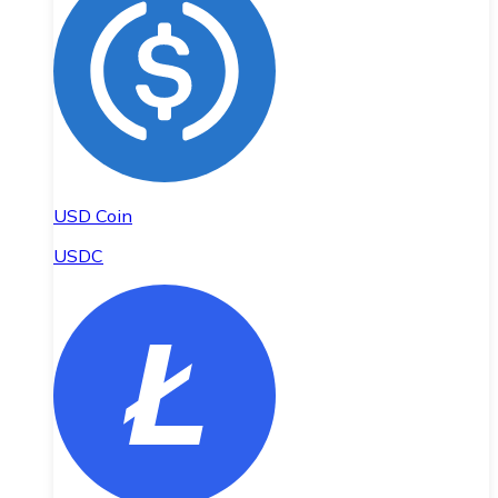
USD Coin
USDC