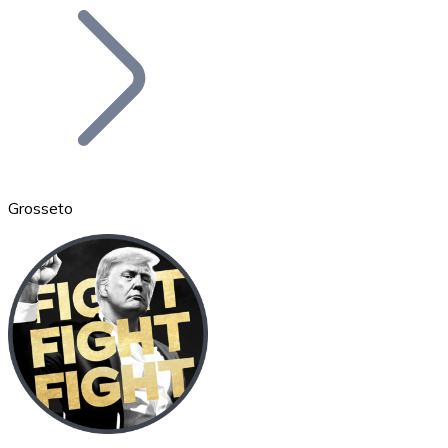
Bitcoin
BTC
Grosseto
Ethereum
ETH