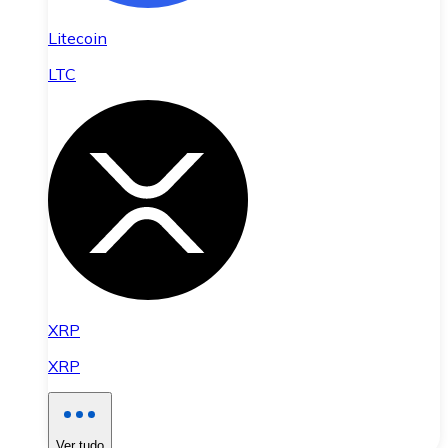
Litecoin
LTC
XRP
XRP
Ver tudo