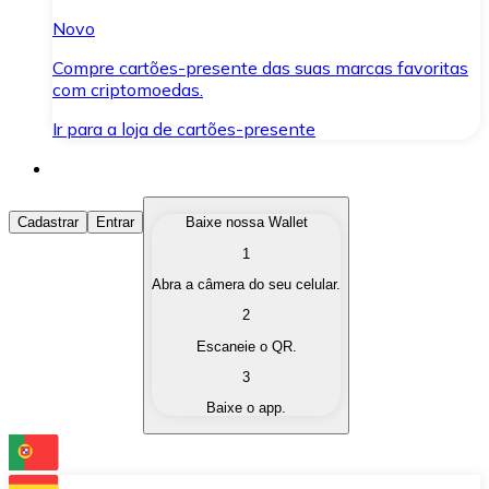
Novo
Compre cartões-presente das suas marcas favoritas
com criptomoedas.
Ir para a loja de cartões-presente
Comprar Criptomoedas
Cadastrar
Entrar
Baixe nossa Wallet
1
Compre as criptomoedas de seu interesse de forma ráp
Abra a câmera do seu celular.
Vender Criptomoedas
2
Converta suas criptomoedas em moeda fiduciária quand
Escaneie o QR.
3
Trocar (Swap)
Baixe o app.
Troque uma criptomoeda por outra instantaneamente,
Carteira Bitnovo