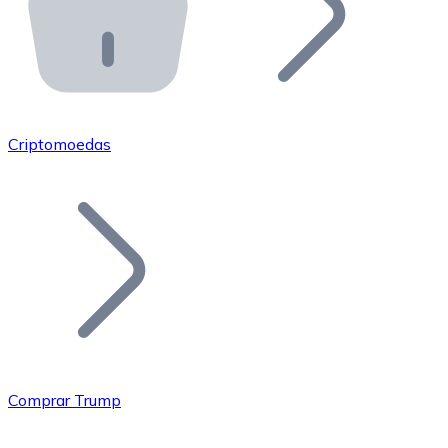
API Bitnovo
Integre nossa API no seu ecossistema.
Tornar-se Revendedor
Junte-se à nossa rede de revendedores e comercialize 
Criptomoedas
Adicionar um Token
Adicione o token do seu projeto ao nosso serviço de c
Comprar Trump