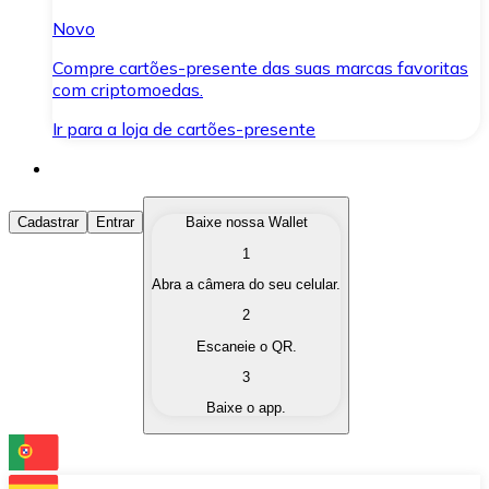
Novo
Compre cartões-presente das suas marcas favoritas
com criptomoedas.
Ir para a loja de cartões-presente
Comprar Criptomoedas
Cadastrar
Entrar
Baixe nossa Wallet
1
Compre as criptomoedas de seu interesse de forma ráp
Abra a câmera do seu celular.
Vender Criptomoedas
2
Converta suas criptomoedas em moeda fiduciária quand
Escaneie o QR.
3
Trocar (Swap)
Baixe o app.
Troque uma criptomoeda por outra instantaneamente,
Carteira Bitnovo