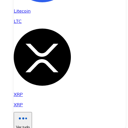
Litecoin
LTC
XRP
XRP
Ver tudo