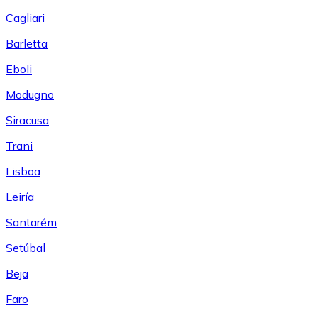
Cagliari
Barletta
Eboli
Modugno
Siracusa
Trani
Lisboa
Leiría
Santarém
Setúbal
Beja
Faro