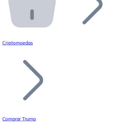
API Bitnovo
Integre nossa API no seu ecossistema.
Tornar-se Revendedor
Junte-se à nossa rede de revendedores e comercialize 
Criptomoedas
Adicionar um Token
Adicione o token do seu projeto ao nosso serviço de c
Comprar Trump