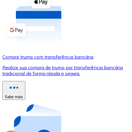
Compre criptomoedas com dinheiro e outros métodos d
Comprar com dinheiro
Transferência SEPA
Adicione fundos à sua conta Bitnovo ou faça compras d
Comprar com transferência bancária
Compre trump com transferência bancária
Cartão de crédito / débito
Realize sua compra de trump por transferência bancária
Use cartões Visa e Mastercard para comprar criptomoed
tradicional de forma rápida e segura.
Comprar com cartão
Loja - Cartões-presente
Sabe mais
Novo
Compre cartões-presente das suas marcas favoritas c
Ir para a loja de cartões-presente