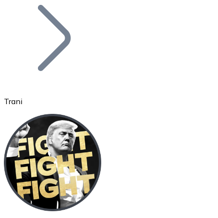
Bitcoin
BTC
Trani
Ethereum
ETH