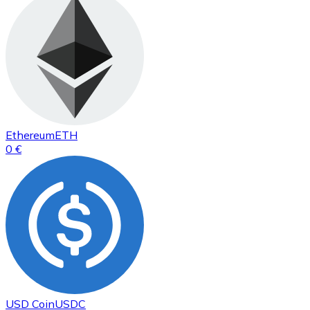
Ethereum
ETH
0 €
USD Coin
USDC