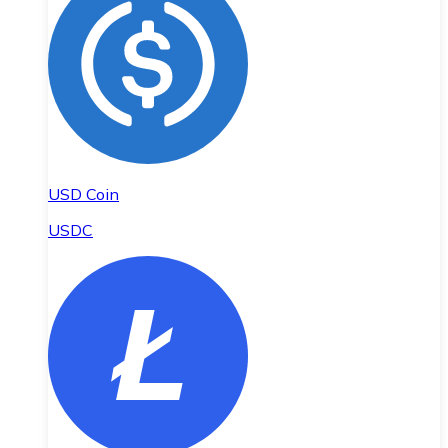
USD Coin
USDC