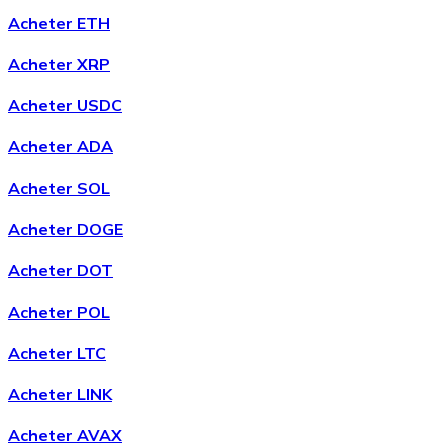
Acheter ETH
Acheter XRP
Acheter
Chainlink
avec virement bancaire
avec carte
Acheter USDC
LINK
Acheter ADA
Acheter SOL
Acheter DOGE
Acheter DOT
Acheter POL
Acheter
Wrapped Bitcoin
avec virement bancaire
avec
Acheter LTC
carte
WBTC
Acheter LINK
Acheter AVAX