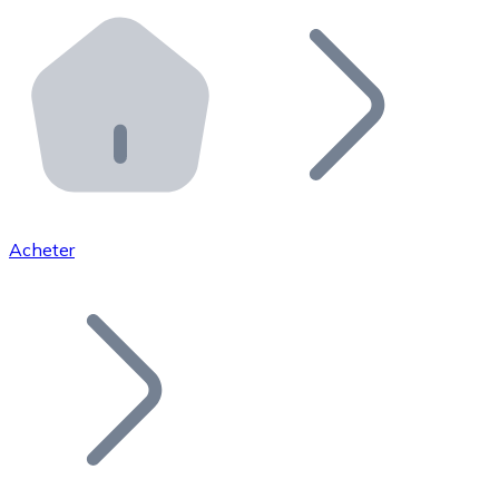
Effectuez des opérations de plus grande envergure. O
Distributeurs automatiques Bitnovo
Intégrez un ATM Bitnovo dans votre entreprise et per
API Bitnovo
Intégrez notre API dans votre écosystème.
Devenir Distributeur
Rejoignez notre réseau de distributeurs et commercialis
Acheter
Lister un Token
Ajoutez le token de votre projet à notre service d'acha