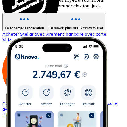
les cryptomonnaies, que vous soyez un utilisateur
expérimenté ou que vous commenciez tout juste.
Télécharger l'application
En savoir plus sur Bitnovo Wallet
Acheter
Stellar
avec virement bancaire
avec carte
XLM
Acheter
Basic Attention Token
avec virement bancaire
avec carte
BAT