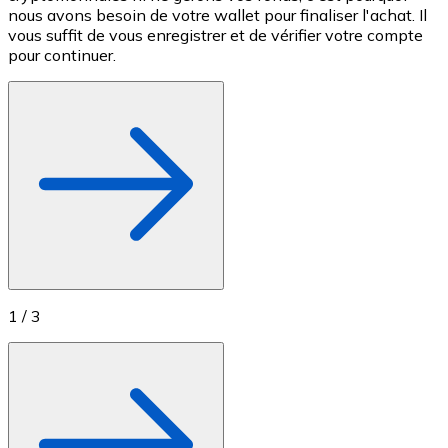
nous avons besoin de votre wallet pour finaliser l'achat. Il
c
Achetez des cartes-cadeaux de vos marques préférées
vous suffit de vous enregistrer et de vérifier votre compte
M
pour continuer.
Aller à la boutique de cartes-cadeaux
1
/
3