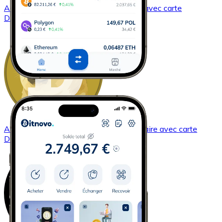
Acheter
Dash
avec virement bancaire
avec carte
DASH
Acheter
Dogecoin
avec virement bancaire
avec carte
DOGE