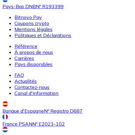
Pays-Bas DNB
Nº R193399
Bitnovo Pay
Coupons crypto
Mentions légales
Politiques et Déclarations
Référence
À propos de nous
Carrières
Acheter
Uniswap
avec virement bancaire
avec carte
Pays disponibles
UNI
FAQ
Actualités
Contactez-nous
Canal d'Information
Banque d'Espagne
Nº Registro D687
France PSAN
Nº E2023-102
Acheter
Ethereum Classic
avec virement bancaire
avec