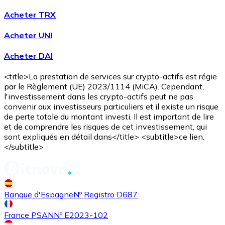
Acheter TRX
Acheter UNI
Acheter DAI
<title>La prestation de services sur crypto-actifs est régie
Acheter
Avalanche
avec virement bancaire
avec carte
par le Règlement (UE) 2023/1114 (MiCA). Cependant,
AVAX
l'investissement dans les crypto-actifs peut ne pas
convenir aux investisseurs particuliers et il existe un risque
de perte totale du montant investi. Il est important de lire
et de comprendre les risques de cet investissement, qui
sont expliqués en détail dans</title> <subtitle>ce lien.
</subtitle>
Banque d'Espagne
Nº Registro D687
Acheter
Shiba Inu
avec virement bancaire
avec carte
SHIB
France PSAN
Nº E2023-102