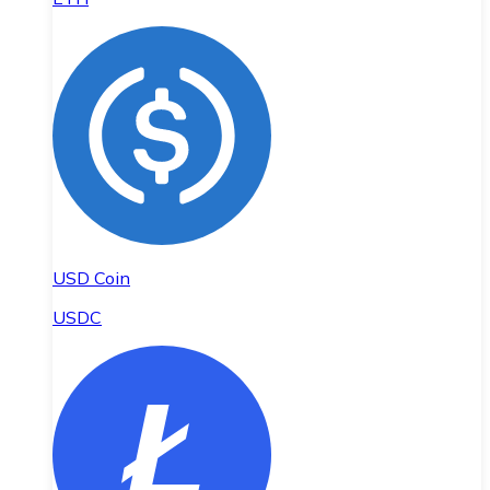
USD Coin
USDC