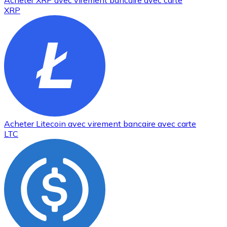
Acheter
XRP
avec virement bancaire
avec carte
XRP
Acheter
Litecoin
avec virement bancaire
avec carte
LTC