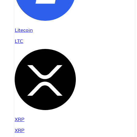
Litecoin
LTC
XRP
XRP