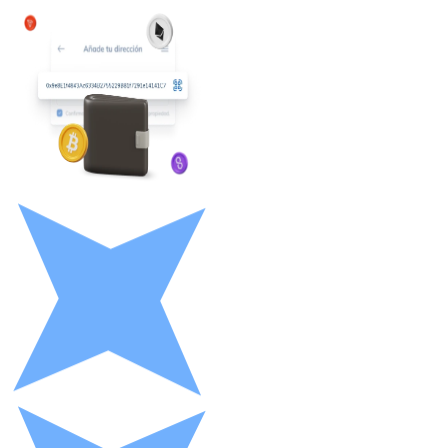
Litecoin
LTC
XRP
XRP