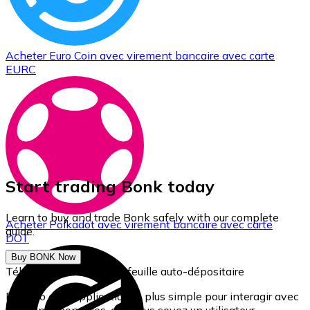
Acheter
Euro Coin
avec virement bancaire
avec carte
EURC
Start trading Bonk today
Learn to buy and trade Bonk safely with our complete
Acheter
Polkadot
avec virement bancaire
avec carte
guide.
DOT
Buy BONK Now
Téléchargez notre portefeuille auto-dépositaire
Bitnovo est l'application la plus simple pour interagir avec