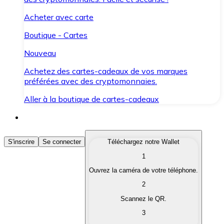
Acheter avec carte
Boutique - Cartes
Nouveau
Achetez des cartes-cadeaux de vos marques
préférées avec des cryptomonnaies.
Aller à la boutique de cartes-cadeaux
Acheter des Cryptomonnaies
S'inscrire
Se connecter
Téléchargez notre Wallet
1
Achetez les cryptomonnaies qui vous intéressent rapid
Ouvrez la caméra de votre téléphone.
Vendre des Cryptomonnaies
2
Convertissez vos cryptomonnaies en monnaie fiduciair
Scannez le QR.
3
Échanger (Swap)