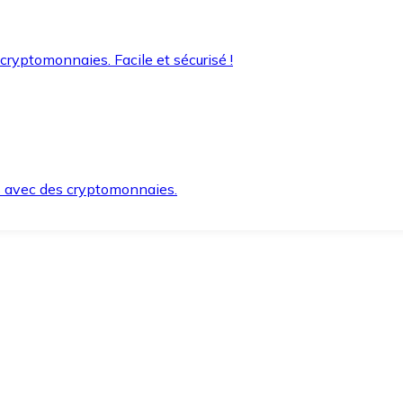
 cryptomonnaies. Facile et sécurisé !
s avec des cryptomonnaies.
ement et en toute sécurité.
e lorsque vous en avez besoin.