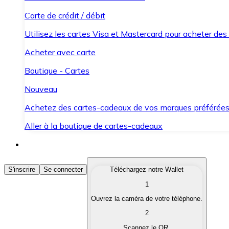
Carte de crédit / débit
Utilisez les cartes Visa et Mastercard pour acheter des
Acheter avec carte
Boutique - Cartes
Nouveau
Achetez des cartes-cadeaux de vos marques préférée
Aller à la boutique de cartes-cadeaux
Acheter des Cryptomonnaies
S'inscrire
Se connecter
Téléchargez notre Wallet
1
Achetez les cryptomonnaies qui vous intéressent rapid
Ouvrez la caméra de votre téléphone.
Vendre des Cryptomonnaies
2
Convertissez vos cryptomonnaies en monnaie fiduciair
Scannez le QR.