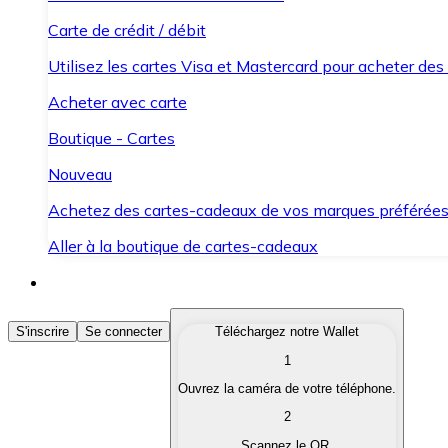
Carte de crédit / débit
Utilisez les cartes Visa et Mastercard pour acheter des
Acheter avec carte
Boutique - Cartes
Nouveau
Achetez des cartes-cadeaux de vos marques préférée
Aller à la boutique de cartes-cadeaux
Acheter des Cryptomonnaies
S'inscrire
Se connecter
Téléchargez notre Wallet
1
Achetez les cryptomonnaies qui vous intéressent rapid
Ouvrez la caméra de votre téléphone.
Vendre des Cryptomonnaies
2
Convertissez vos cryptomonnaies en monnaie fiduciair
Scannez le QR.