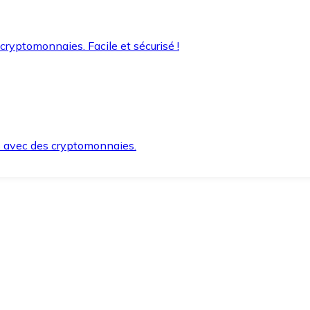
 cryptomonnaies. Facile et sécurisé !
s avec des cryptomonnaies.
ement et en toute sécurité.
e lorsque vous en avez besoin.