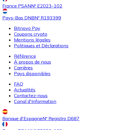
SHIB
France PSAN
Nº E2023-102
Pays-Bas DNB
Nº R193399
Bitnovo Pay
Coupons crypto
Mentions légales
Politiques et Déclarations
Référence
À propos de nous
Carrières
Acheter
Uniswap
avec virement bancaire
avec carte
Pays disponibles
UNI
FAQ
Actualités
Contactez-nous
Canal d'Information
Banque d'Espagne
Nº Registro D687