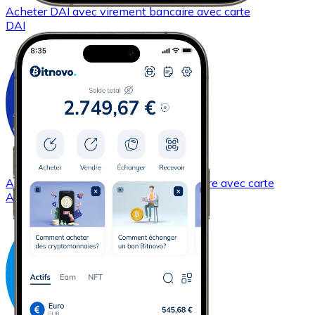
Acheter
DAI
avec virement bancaire
avec carte
DAI
Acheter
Cardano
avec virement bancaire
avec carte
ADA