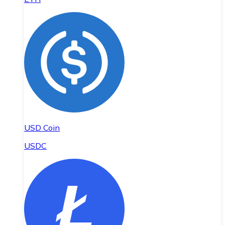
USD Coin
USDC