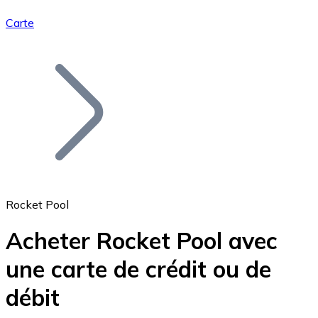
Carte
Bitcoin
BTC
Rocket Pool
Acheter Rocket Pool avec
une carte de crédit ou de
Ethereum
débit
ETH