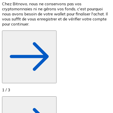
Chez Bitnovo, nous ne conservons pas vos
S
Achetez des cartes-cadeaux de vos marques préférées
cryptomonnaies ni ne gérons vos fonds, c'est pourquoi
e
nous avons besoin de votre wallet pour finaliser l'achat. Il
c
Aller à la boutique de cartes-cadeaux
vous suffit de vous enregistrer et de vérifier votre compte
M
pour continuer.
1
/
3