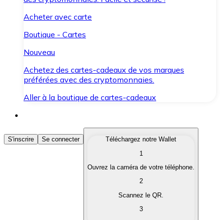
Acheter avec carte
Boutique - Cartes
Nouveau
Achetez des cartes-cadeaux de vos marques
préférées avec des cryptomonnaies.
Aller à la boutique de cartes-cadeaux
Acheter des Cryptomonnaies
S'inscrire
Se connecter
Téléchargez notre Wallet
1
Achetez les cryptomonnaies qui vous intéressent rapid
Ouvrez la caméra de votre téléphone.
Vendre des Cryptomonnaies
2
Convertissez vos cryptomonnaies en monnaie fiduciair
Scannez le QR.
3
Échanger (Swap)