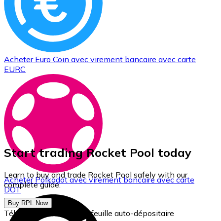
Acheter
Euro Coin
avec virement bancaire
avec carte
EURC
Start trading Rocket Pool today
Learn to buy and trade Rocket Pool safely with our
Acheter
Polkadot
avec virement bancaire
avec carte
complete guide.
DOT
Buy RPL Now
Téléchargez notre portefeuille auto-dépositaire