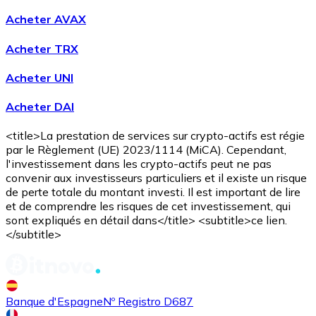
Acheter AVAX
Acheter TRX
Acheter UNI
Acheter DAI
<title>La prestation de services sur crypto-actifs est régie
Acheter
Avalanche
avec virement bancaire
avec carte
par le Règlement (UE) 2023/1114 (MiCA). Cependant,
AVAX
l'investissement dans les crypto-actifs peut ne pas
convenir aux investisseurs particuliers et il existe un risque
de perte totale du montant investi. Il est important de lire
et de comprendre les risques de cet investissement, qui
sont expliqués en détail dans</title> <subtitle>ce lien.
</subtitle>
Banque d'Espagne
Nº Registro D687
Acheter
Shiba Inu
avec virement bancaire
avec carte