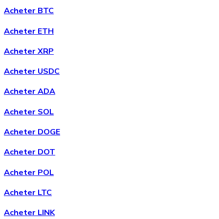
Acheter BTC
Acheter ETH
Acheter XRP
Acheter
Chainlink
avec virement bancaire
avec carte
Acheter USDC
LINK
Acheter ADA
Acheter SOL
Acheter DOGE
Acheter DOT
Acheter POL
Acheter
Wrapped Bitcoin
avec virement bancaire
avec
Acheter LTC
carte
WBTC
Acheter LINK