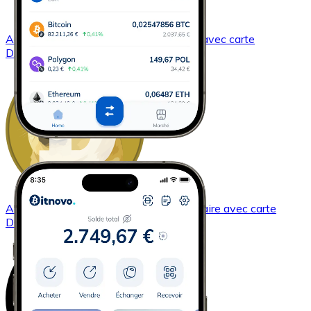
Acheter
Dash
avec virement bancaire
avec carte
DASH
Acheter
Dogecoin
avec virement bancaire
avec carte
DOGE