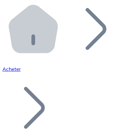
Effectuez des opérations de plus grande envergure. O
Distributeurs automatiques Bitnovo
Intégrez un ATM Bitnovo dans votre entreprise et per
API Bitnovo
Intégrez notre API dans votre écosystème.
Devenir Distributeur
Rejoignez notre réseau de distributeurs et commercialis
Acheter
Lister un Token
Ajoutez le token de votre projet à notre service d'acha