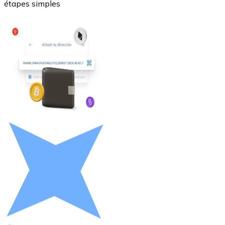
étapes simples
Litecoin
LTC
XRP
XRP