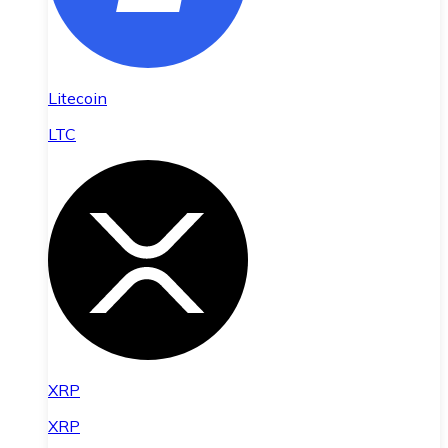
Litecoin
LTC
XRP
XRP