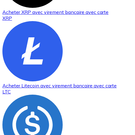
Acheter
XRP
avec virement bancaire
avec carte
XRP
Acheter
Litecoin
avec virement bancaire
avec carte
LTC