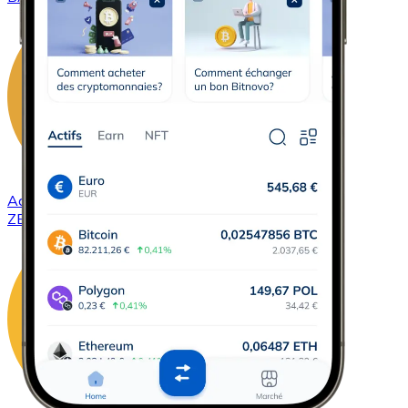
Acheter
ZCash
avec virement bancaire
avec carte
ZEC