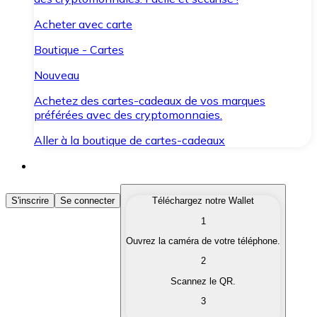
Acheter avec carte
Boutique - Cartes
Nouveau
Achetez des cartes-cadeaux de vos marques
préférées avec des cryptomonnaies.
Aller à la boutique de cartes-cadeaux
Acheter des Cryptomonnaies
S'inscrire
Se connecter
Téléchargez notre Wallet
1
Achetez les cryptomonnaies qui vous intéressent rapid
Ouvrez la caméra de votre téléphone.
Vendre des Cryptomonnaies
2
Convertissez vos cryptomonnaies en monnaie fiduciair
Scannez le QR.
3
Échanger (Swap)