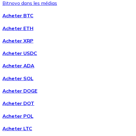
Bitnovo dans les médias
Acheter BTC
Acheter ETH
Acheter XRP
Acheter
Chainlink
avec virement bancaire
avec carte
LINK
Acheter USDC
Acheter ADA
Acheter SOL
Acheter DOGE
Acheter DOT
Acheter
Wrapped Bitcoin
avec virement bancaire
avec
Acheter POL
carte
WBTC
Acheter LTC