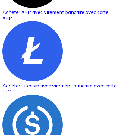
Acheter
XRP
avec virement bancaire
avec carte
XRP
Acheter
Litecoin
avec virement bancaire
avec carte
LTC