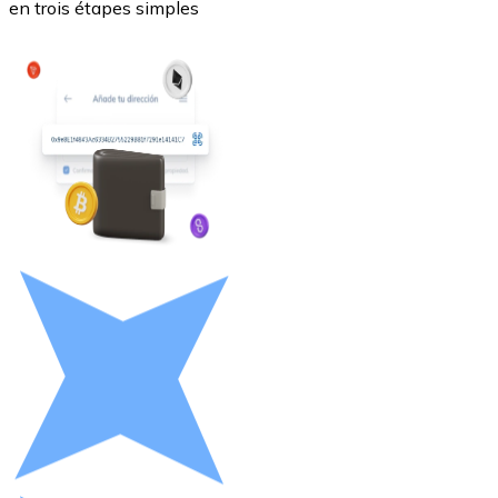
en trois étapes simples
Litecoin
LTC
XRP
XRP