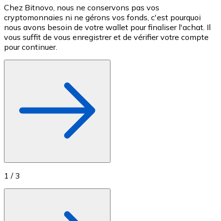
Chez Bitnovo, nous ne conservons pas vos
S
Achetez des cartes-cadeaux de vos marques préférées
cryptomonnaies ni ne gérons vos fonds, c'est pourquoi
e
nous avons besoin de votre wallet pour finaliser l'achat. Il
c
Aller à la boutique de cartes-cadeaux
vous suffit de vous enregistrer et de vérifier votre compte
M
pour continuer.
1
/
3