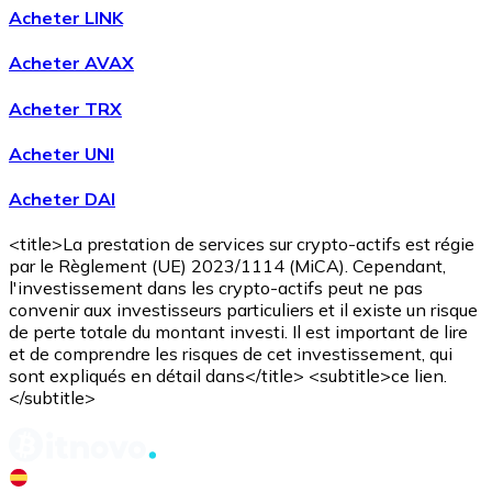
Acheter LINK
Acheter AVAX
Acheter TRX
Acheter UNI
Acheter DAI
Acheter
Avalanche
avec virement bancaire
avec carte
AVAX
<title>La prestation de services sur crypto-actifs est régie
par le Règlement (UE) 2023/1114 (MiCA). Cependant,
l'investissement dans les crypto-actifs peut ne pas
convenir aux investisseurs particuliers et il existe un risque
de perte totale du montant investi. Il est important de lire
et de comprendre les risques de cet investissement, qui
sont expliqués en détail dans</title> <subtitle>ce lien.
</subtitle>
Acheter
Shiba Inu
avec virement bancaire
avec carte