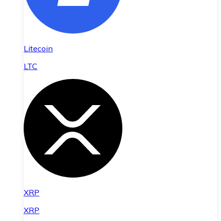
Litecoin
LTC
XRP
XRP