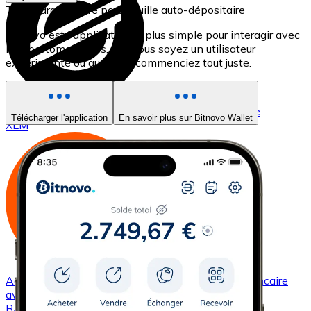
Téléchargez notre portefeuille auto-dépositaire
Bitnovo est l'application la plus simple pour interagir avec
les cryptomonnaies, que vous soyez un utilisateur
expérimenté ou que vous commenciez tout juste.
Acheter
Stellar
avec virement bancaire
avec carte
Télécharger l'application
En savoir plus sur Bitnovo Wallet
XLM
Acheter
Basic Attention Token
avec virement bancaire
avec carte
BAT