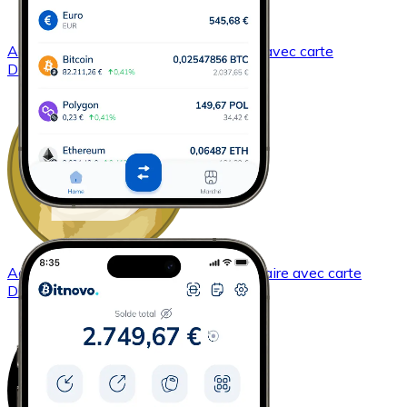
Acheter
Dash
avec virement bancaire
avec carte
DASH
Acheter
Dogecoin
avec virement bancaire
avec carte
DOGE