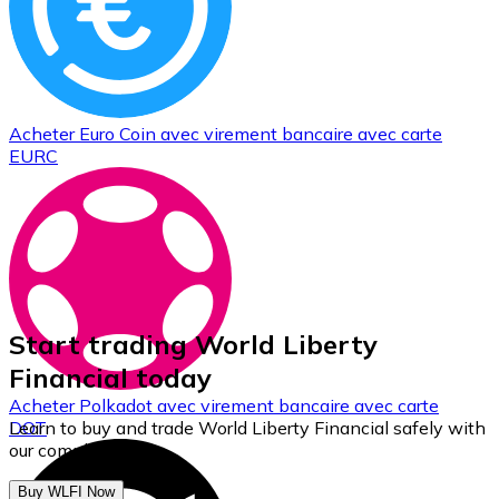
Acheter
Euro Coin
avec virement bancaire
avec carte
EURC
Start trading World Liberty
Financial today
Acheter
Polkadot
avec virement bancaire
avec carte
Learn to buy and trade World Liberty Financial safely with
DOT
our complete guide.
Buy WLFI Now