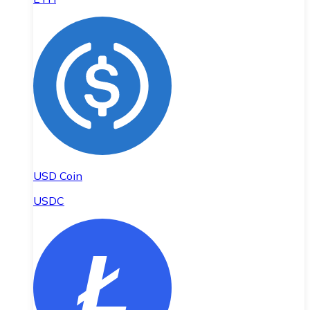
USD Coin
USDC