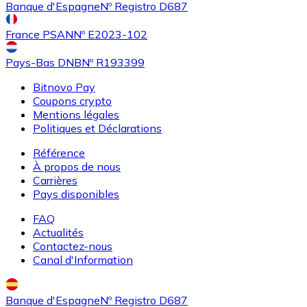
Banque d'Espagne
Nº Registro D687
SHIB
France PSAN
Nº E2023-102
Pays-Bas DNB
Nº R193399
Bitnovo Pay
Coupons crypto
Mentions légales
Politiques et Déclarations
Référence
Acheter
Uniswap
avec virement bancaire
avec carte
À propos de nous
UNI
Carrières
Pays disponibles
FAQ
Actualités
Contactez-nous
Canal d'Information
Banque d'Espagne
Nº Registro D687