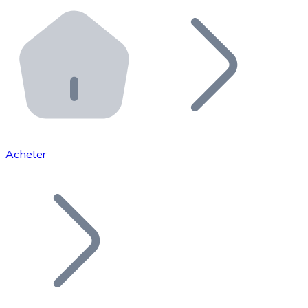
Effectuez des opérations de plus grande envergure. O
Distributeurs automatiques Bitnovo
Intégrez un ATM Bitnovo dans votre entreprise et per
API Bitnovo
Intégrez notre API dans votre écosystème.
Devenir Distributeur
Rejoignez notre réseau de distributeurs et commercialis
Acheter
Lister un Token
Ajoutez le token de votre projet à notre service d'acha