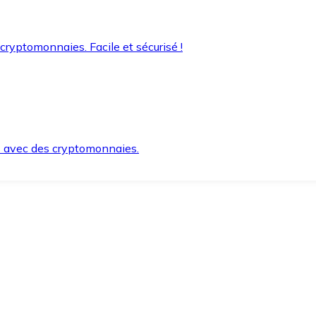
 cryptomonnaies. Facile et sécurisé !
s avec des cryptomonnaies.
ement et en toute sécurité.
e lorsque vous en avez besoin.