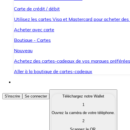
Carte de crédit / débit
Utilisez les cartes Visa et Mastercard pour acheter des
Acheter avec carte
Boutique - Cartes
Nouveau
Achetez des cartes-cadeaux de vos marques préférée
Aller à la boutique de cartes-cadeaux
Acheter des Cryptomonnaies
S'inscrire
Se connecter
Téléchargez notre Wallet
1
Achetez les cryptomonnaies qui vous intéressent rapid
Ouvrez la caméra de votre téléphone.
Vendre des Cryptomonnaies
2
Convertissez vos cryptomonnaies en monnaie fiduciair
Scannez le QR.