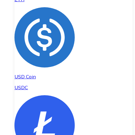
USD Coin
USDC