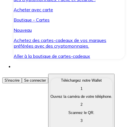
Acheter avec carte
Boutique - Cartes
Nouveau
Achetez des cartes-cadeaux de vos marques
préférées avec des cryptomonnaies.
Aller à la boutique de cartes-cadeaux
Acheter des Cryptomonnaies
S'inscrire
Se connecter
Téléchargez notre Wallet
1
Achetez les cryptomonnaies qui vous intéressent rapid
Ouvrez la caméra de votre téléphone.
Vendre des Cryptomonnaies
2
Convertissez vos cryptomonnaies en monnaie fiduciair
Scannez le QR.
3
Échanger (Swap)