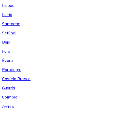
Lisboa
Leiría
Santarém
Setúbal
Beja
Faro
Évora
Portalegre
Castelo Branco
Guarda
Coímbra
Aveiro