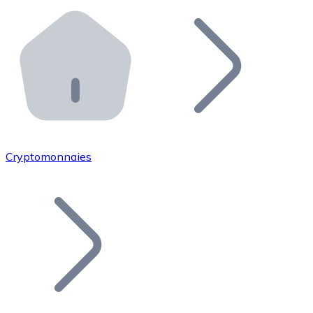
Effectuez des opérations de plus grande envergure. O
Distributeurs automatiques Bitnovo
Intégrez un ATM Bitnovo dans votre entreprise et per
API Bitnovo
Intégrez notre API dans votre écosystème.
Devenir Distributeur
Rejoignez notre réseau de distributeurs et commercialis
Cryptomonnaies
Lister un Token
Ajoutez le token de votre projet à notre service d'acha