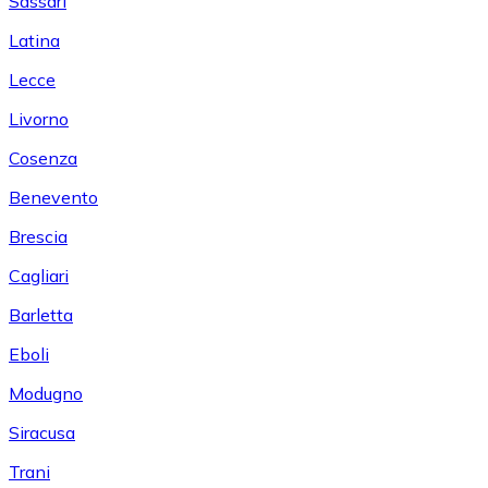
Sassari
Latina
Lecce
Livorno
Cosenza
Benevento
Brescia
Cagliari
Barletta
Eboli
Modugno
Siracusa
Trani