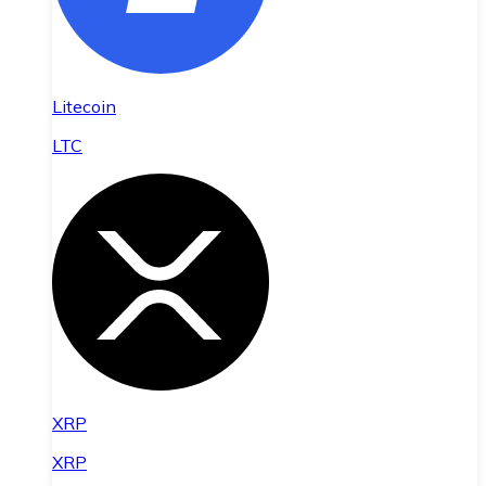
Litecoin
LTC
XRP
XRP