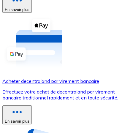
En savoir plus
Voir toutes
Coupons crypto
Achetez des cryptomonnaies en espèces et d'autres m
Acheter avec espèces
Virement SEPA
Ajoutez des fonds à votre compte Bitnovo ou effectuez 
Acheter avec virement bancaire
Acheter decentraland par virement bancaire
Carte de crédit / débit
Effectuez votre achat de decentraland par virement
Utilisez les cartes Visa et Mastercard pour acheter des
bancaire traditionnel rapidement et en toute sécurité.
Acheter avec carte
Boutique - Cartes
En savoir plus
Nouveau