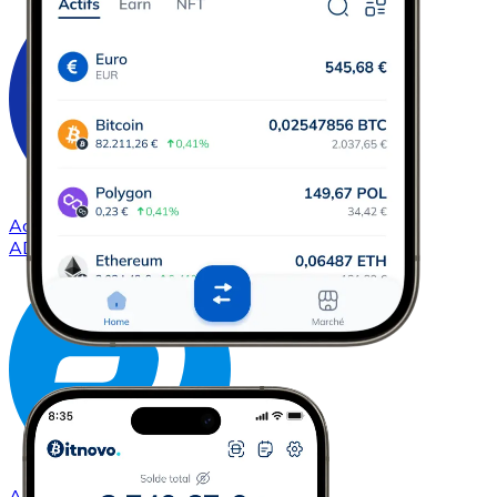
Acheter
Cardano
avec virement bancaire
ADA
Acheter
Dash
avec virement bancaire