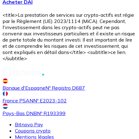
Acheter DAI
<title>La prestation de services sur crypto-actifs est régie
par le Règlement (UE) 2023/1114 (MiCA). Cependant,
l'investissement dans les crypto-actifs peut ne pas
convenir aux investisseurs particuliers et il existe un risque
de perte totale du montant investi. Il est important de lire
et de comprendre les risques de cet investissement, qui
Acheter
Uniswap
avec virement bancaire
sont expliqués en détail dans</title> <subtitle>ce lien.
UNI
</subtitle>
Banque d'Espagne
Nº Registro D687
France PSAN
Nº E2023-102
Pays-Bas DNB
Nº R193399
Bitnovo Pay
Acheter
Ethereum Classic
avec virement bancaire
Coupons crypto
ETC
Mentions légales