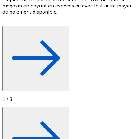
magasin en payant en espèces ou avec tout autre moyen
c
Achetez des cartes-cadeaux de vos marques préférées
de paiement disponible.
c
Aller à la boutique de cartes-cadeaux
f
1
/
3