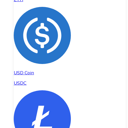
USD Coin
USDC