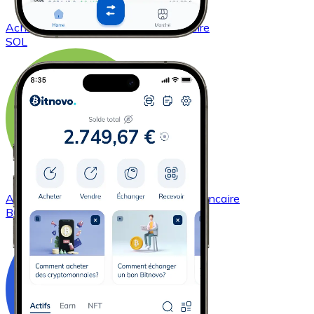
Acheter
Solana
avec virement bancaire
SOL
Acheter
Bitcoin Cash
avec virement bancaire
BCH