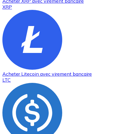
Acheter
XRP
avec virement bancaire
XRP
Acheter
Litecoin
avec virement bancaire
LTC