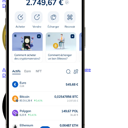
DASH
Acheter
Dogecoin
avec virement bancaire
DOGE