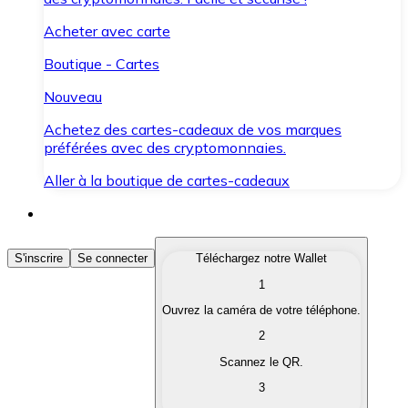
Acheter avec carte
Boutique - Cartes
Nouveau
Achetez des cartes-cadeaux de vos marques
préférées avec des cryptomonnaies.
Aller à la boutique de cartes-cadeaux
Acheter des Cryptomonnaies
S'inscrire
Se connecter
Téléchargez notre Wallet
1
Achetez les cryptomonnaies qui vous intéressent rapid
Ouvrez la caméra de votre téléphone.
Vendre des Cryptomonnaies
2
Convertissez vos cryptomonnaies en monnaie fiduciair
Scannez le QR.
3
Échanger (Swap)