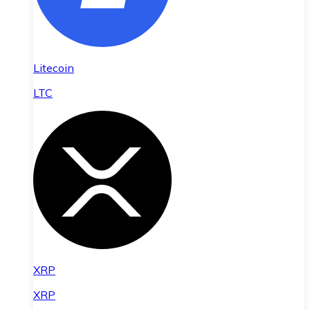
Litecoin
LTC
XRP
XRP