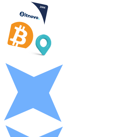
Litecoin
LTC
XRP
XRP