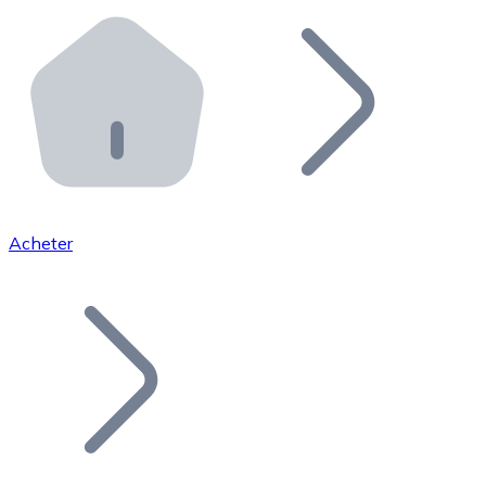
Effectuez des opérations de plus grande envergure. O
Distributeurs automatiques Bitnovo
Intégrez un ATM Bitnovo dans votre entreprise et per
API Bitnovo
Intégrez notre API dans votre écosystème.
Devenir Distributeur
Rejoignez notre réseau de distributeurs et commercialis
Acheter
Lister un Token
Ajoutez le token de votre projet à notre service d'acha