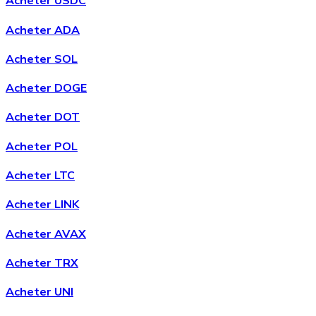
Acheter USDC
Acheter ADA
Acheter SOL
Acheter
Avalanche
avec virement bancaire
Acheter DOGE
AVAX
Acheter DOT
Acheter POL
Acheter LTC
Acheter LINK
Acheter AVAX
Acheter
Shiba Inu
avec virement bancaire
Acheter TRX
SHIB
Acheter UNI