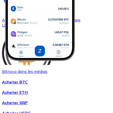
Acheter
Chainlink
avec virement bancaire
LINK
Bitnovo dans les médias
Acheter
Wrapped Bitcoin
avec virement bancaire
Acheter BTC
WBTC
Acheter ETH
Acheter XRP