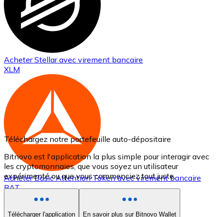
Acheter
Stellar
avec virement bancaire
XLM
Téléchargez notre portefeuille auto-dépositaire
Bitnovo est l'application la plus simple pour interagir avec
les cryptomonnaies, que vous soyez un utilisateur
expérimenté ou que vous commenciez tout juste.
Acheter
Basic Attention Token
avec virement bancaire
BAT
Télécharger l'application
En savoir plus sur Bitnovo Wallet