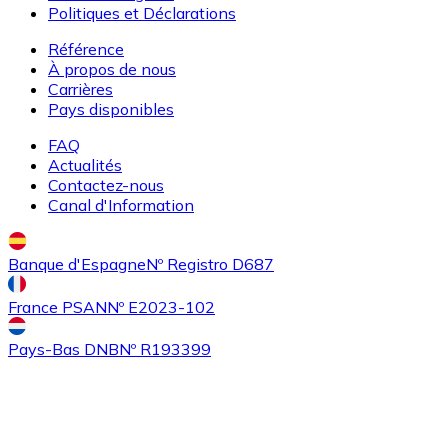
Politiques et Déclarations
Référence
À propos de nous
Carrières
Pays disponibles
FAQ
Actualités
Contactez-nous
Acheter
Algorand
avec virement bancaire
Canal d'Information
ALGO
Banque d'Espagne
Nº Registro D687
France PSAN
Nº E2023-102
Pays-Bas DNB
Nº R193399
Acheter
Tezos
avec virement bancaire