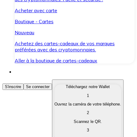
Acheter avec carte
Boutique - Cartes
Nouveau
Achetez des cartes-cadeaux de vos marques
préférées avec des cryptomonnaies.
Aller à la boutique de cartes-cadeaux
Acheter des Cryptomonnaies
S'inscrire
Se connecter
Téléchargez notre Wallet
1
Achetez les cryptomonnaies qui vous intéressent rapid
Ouvrez la caméra de votre téléphone.
Vendre des Cryptomonnaies
2
Convertissez vos cryptomonnaies en monnaie fiduciair
Scannez le QR.
3
Échanger (Swap)