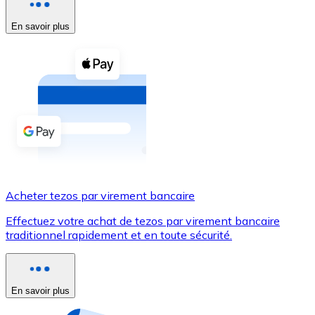
Voir toutes
En savoir plus
Coupons crypto
Achetez des cryptomonnaies en espèces et d'autres m
Acheter avec espèces
Virement SEPA
Ajoutez des fonds à votre compte Bitnovo ou effectuez 
Acheter avec virement bancaire
Acheter tezos par virement bancaire
Carte de crédit / débit
Effectuez votre achat de tezos par virement bancaire
Utilisez les cartes Visa et Mastercard pour acheter des
traditionnel rapidement et en toute sécurité.
Acheter avec carte
Boutique - Cartes
En savoir plus
Nouveau