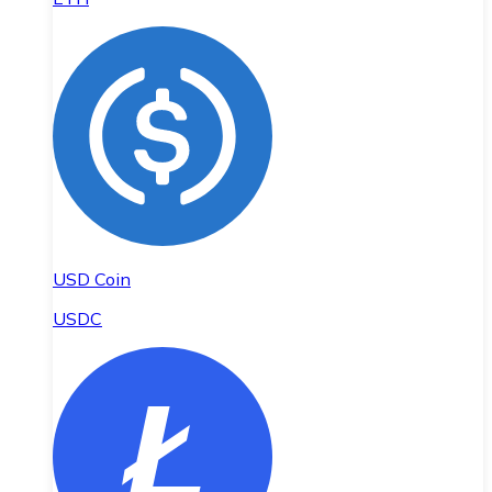
USD Coin
USDC