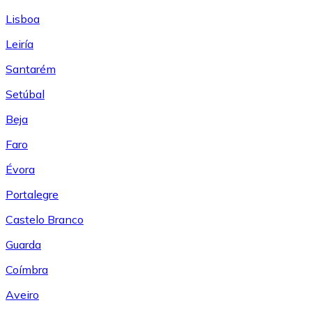
Lisboa
Leiría
Santarém
Setúbal
Beja
Faro
Évora
Portalegre
Castelo Branco
Guarda
Coímbra
Aveiro