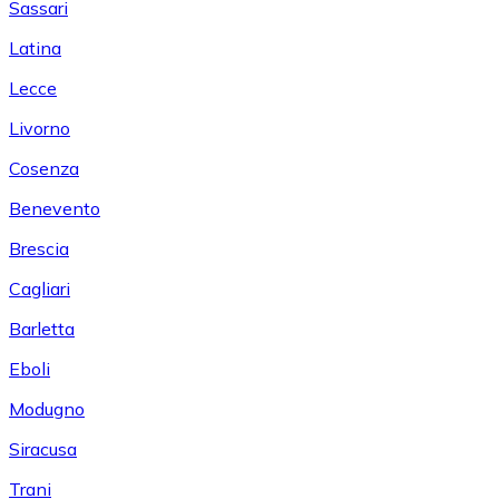
Sassari
Latina
Lecce
Livorno
Cosenza
Benevento
Brescia
Cagliari
Barletta
Eboli
Modugno
Siracusa
Trani