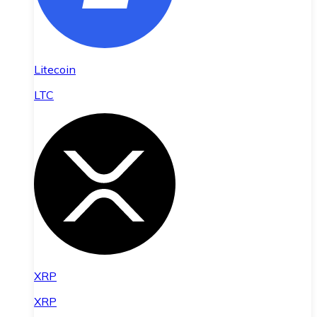
Litecoin
LTC
XRP
XRP