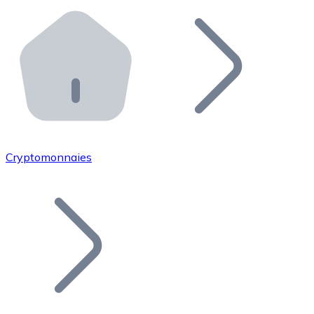
Effectuez des opérations de plus grande envergure. O
Distributeurs automatiques Bitnovo
Intégrez un ATM Bitnovo dans votre entreprise et per
API Bitnovo
Intégrez notre API dans votre écosystème.
Devenir Distributeur
Rejoignez notre réseau de distributeurs et commercialis
Cryptomonnaies
Lister un Token
Ajoutez le token de votre projet à notre service d'acha