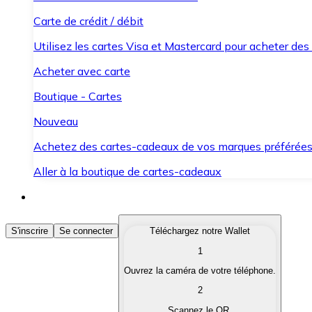
Carte de crédit / débit
Utilisez les cartes Visa et Mastercard pour acheter des
Acheter avec carte
Boutique - Cartes
Nouveau
Achetez des cartes-cadeaux de vos marques préférée
Aller à la boutique de cartes-cadeaux
Acheter des Cryptomonnaies
S'inscrire
Se connecter
Téléchargez notre Wallet
1
Achetez les cryptomonnaies qui vous intéressent rapid
Ouvrez la caméra de votre téléphone.
Vendre des Cryptomonnaies
2
Convertissez vos cryptomonnaies en monnaie fiduciair
Scannez le QR.