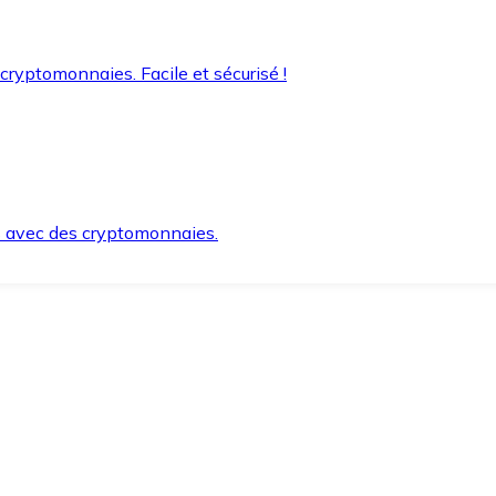
 cryptomonnaies. Facile et sécurisé !
s avec des cryptomonnaies.
ement et en toute sécurité.
e lorsque vous en avez besoin.