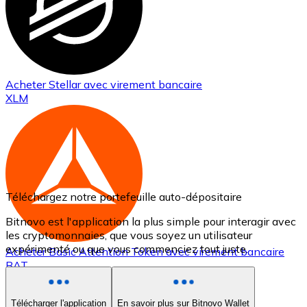
Acheter
Stellar
avec virement bancaire
XLM
Téléchargez notre portefeuille auto-dépositaire
Bitnovo est l'application la plus simple pour interagir avec
les cryptomonnaies, que vous soyez un utilisateur
expérimenté ou que vous commenciez tout juste.
Acheter
Basic Attention Token
avec virement bancaire
BAT
Télécharger l'application
En savoir plus sur Bitnovo Wallet