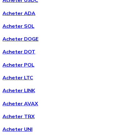
Acheter USDC
Acheter ADA
Acheter SOL
Acheter
Avalanche
avec virement bancaire
Acheter DOGE
AVAX
Acheter DOT
Acheter POL
Acheter LTC
Acheter LINK
Acheter AVAX
Acheter
Shiba Inu
avec virement bancaire
Acheter TRX
SHIB
Acheter UNI