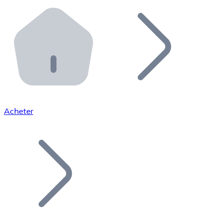
Effectuez des opérations de plus grande envergure. O
Distributeurs automatiques Bitnovo
Intégrez un ATM Bitnovo dans votre entreprise et per
API Bitnovo
Intégrez notre API dans votre écosystème.
Devenir Distributeur
Rejoignez notre réseau de distributeurs et commercialis
Acheter
Lister un Token
Ajoutez le token de votre projet à notre service d'acha