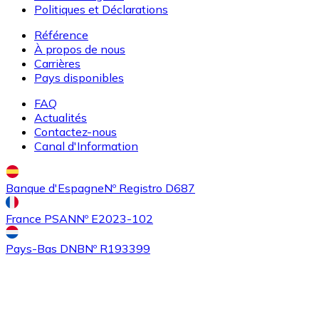
Politiques et Déclarations
Référence
À propos de nous
Carrières
Pays disponibles
FAQ
Actualités
Contactez-nous
Acheter
Algorand
avec virement bancaire
Canal d'Information
ALGO
Banque d'Espagne
Nº Registro D687
France PSAN
Nº E2023-102
Pays-Bas DNB
Nº R193399
Acheter
Tezos
avec virement bancaire