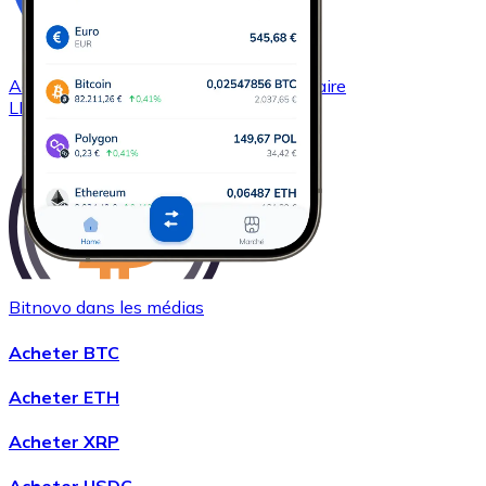
Acheter
Chainlink
avec virement bancaire
LINK
Bitnovo dans les médias
Acheter
Wrapped Bitcoin
avec virement bancaire
Acheter BTC
WBTC
Acheter ETH
Acheter XRP