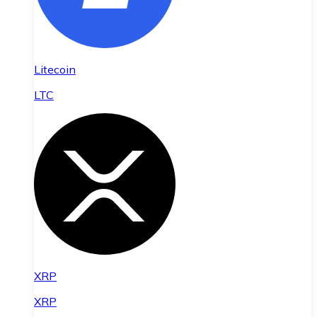
Litecoin
LTC
XRP
XRP