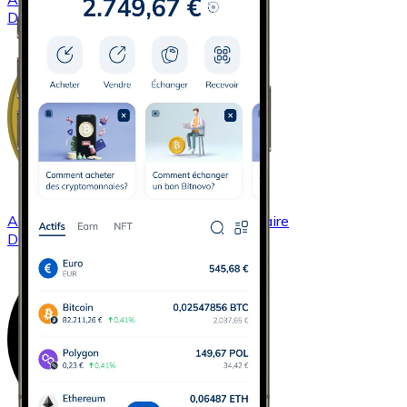
DASH
Acheter
Dogecoin
avec virement bancaire
DOGE