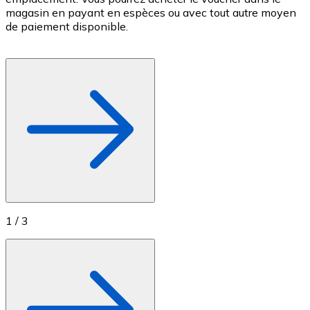
magasin en payant en espèces ou avec tout autre moyen
c
Achetez des cartes-cadeaux de vos marques préférées
de paiement disponible.
c
Aller à la boutique de cartes-cadeaux
f
1
/
3