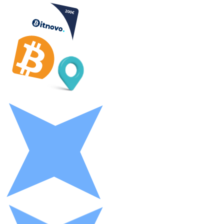
Litecoin
LTC
XRP
XRP