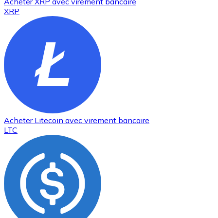
Acheter
XRP
avec virement bancaire
XRP
Acheter
Litecoin
avec virement bancaire
LTC