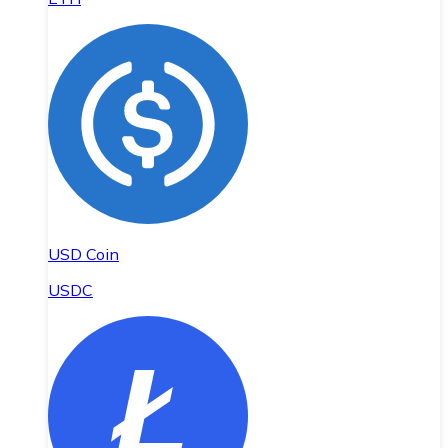
USD Coin
USDC