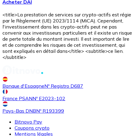
Acheter DAI
<title>La prestation de services sur crypto-actifs est régie
par le Règlement (UE) 2023/1114 (MiCA). Cependant,
l'investissement dans les crypto-actifs peut ne pas
convenir aux investisseurs particuliers et il existe un risque
de perte totale du montant investi. Il est important de lire
et de comprendre les risques de cet investissement, qui
Acheter
Uniswap
avec virement bancaire
sont expliqués en détail dans</title> <subtitle>ce lien.
UNI
</subtitle>
Banque d'Espagne
Nº Registro D687
France PSAN
Nº E2023-102
Pays-Bas DNB
Nº R193399
Bitnovo Pay
Acheter
Ethereum Classic
avec virement bancaire
Coupons crypto
ETC
Mentions légales