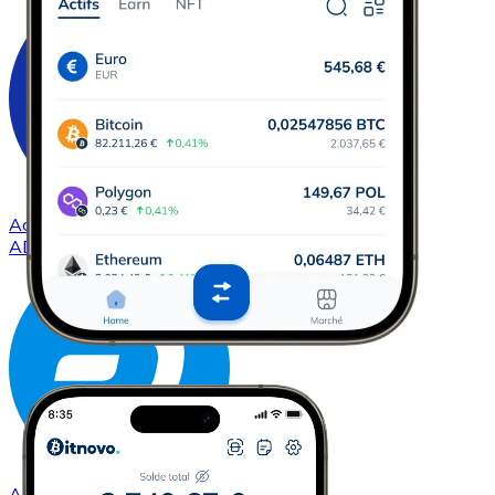
Acheter
Cardano
avec virement bancaire
ADA
Acheter
Dash
avec virement bancaire