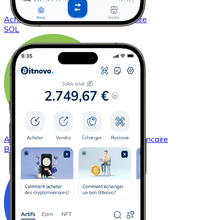
Acheter
Solana
avec virement bancaire
SOL
Acheter
Bitcoin Cash
avec virement bancaire
BCH