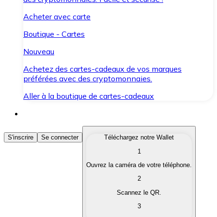
Acheter avec carte
Boutique - Cartes
Nouveau
Achetez des cartes-cadeaux de vos marques
préférées avec des cryptomonnaies.
Aller à la boutique de cartes-cadeaux
Acheter des Cryptomonnaies
S'inscrire
Se connecter
Téléchargez notre Wallet
1
Achetez les cryptomonnaies qui vous intéressent rapid
Ouvrez la caméra de votre téléphone.
Vendre des Cryptomonnaies
2
Convertissez vos cryptomonnaies en monnaie fiduciair
Scannez le QR.
3
Échanger (Swap)