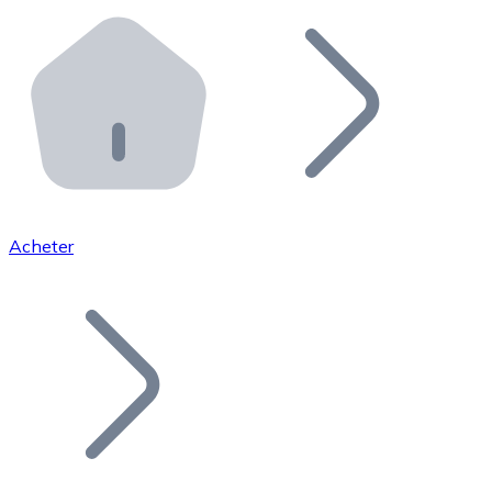
Effectuez des opérations de plus grande envergure. O
Distributeurs automatiques Bitnovo
Intégrez un ATM Bitnovo dans votre entreprise et per
API Bitnovo
Intégrez notre API dans votre écosystème.
Devenir Distributeur
Rejoignez notre réseau de distributeurs et commercialis
Acheter
Lister un Token
Ajoutez le token de votre projet à notre service d'acha