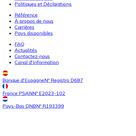
Politiques et Déclarations
Référence
À propos de nous
Carrières
Pays disponibles
FAQ
Actualités
Contactez-nous
Acheter
Algorand
avec virement bancaire
Canal d'Information
ALGO
Banque d'Espagne
Nº Registro D687
France PSAN
Nº E2023-102
Pays-Bas DNB
Nº R193399
Acheter
Tezos
avec virement bancaire