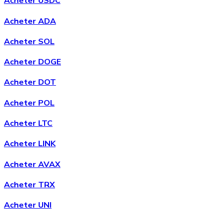
Acheter USDC
Acheter ADA
Acheter SOL
Acheter
Avalanche
avec virement bancaire
Acheter DOGE
AVAX
Acheter DOT
Acheter POL
Acheter LTC
Acheter LINK
Acheter AVAX
Acheter
Shiba Inu
avec virement bancaire
Acheter TRX
SHIB
Acheter UNI