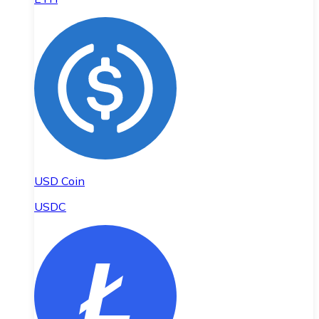
USD Coin
USDC