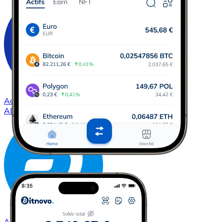
Acheter
Cardano
avec virement bancaire
ADA
Acheter
Dash
avec virement bancaire