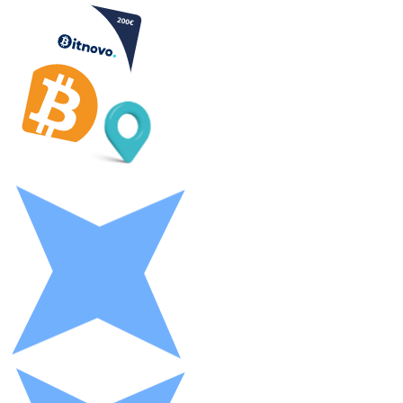
Litecoin
LTC
XRP
XRP