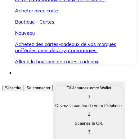
Acheter avec carte
Boutique - Cartes
Nouveau
Achetez des cartes-cadeaux de vos marques
préférées avec des cryptomonnaies.
Aller à la boutique de cartes-cadeaux
Acheter des Cryptomonnaies
S'inscrire
Se connecter
Téléchargez notre Wallet
1
Achetez les cryptomonnaies qui vous intéressent rapid
Ouvrez la caméra de votre téléphone.
Vendre des Cryptomonnaies
2
Convertissez vos cryptomonnaies en monnaie fiduciair
Scannez le QR.
3
Échanger (Swap)