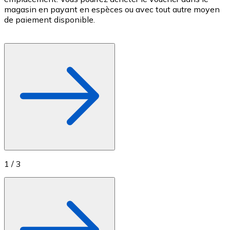
magasin en payant en espèces ou avec tout autre moyen
c
Achetez des cartes-cadeaux de vos marques préférées
de paiement disponible.
c
Aller à la boutique de cartes-cadeaux
f
1
/
3