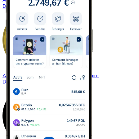
DASH
Acheter
Dogecoin
avec virement bancaire
DOGE