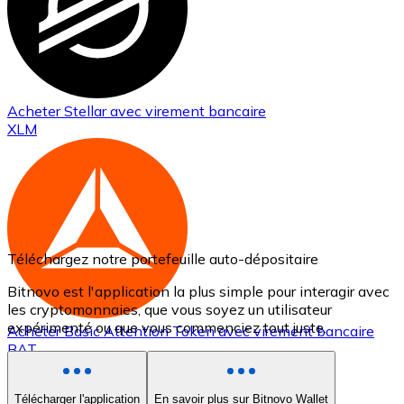
Acheter
Stellar
avec virement bancaire
XLM
Téléchargez notre portefeuille auto-dépositaire
Bitnovo est l'application la plus simple pour interagir avec
les cryptomonnaies, que vous soyez un utilisateur
expérimenté ou que vous commenciez tout juste.
Acheter
Basic Attention Token
avec virement bancaire
BAT
Télécharger l'application
En savoir plus sur Bitnovo Wallet