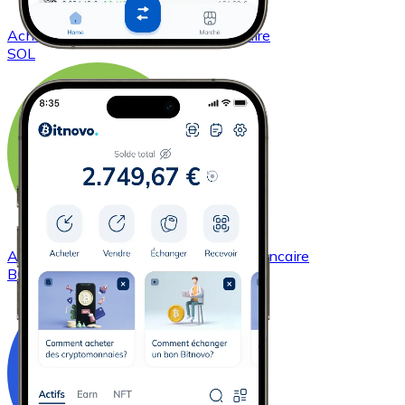
Acheter
Solana
avec virement bancaire
SOL
Acheter
Bitcoin Cash
avec virement bancaire
BCH