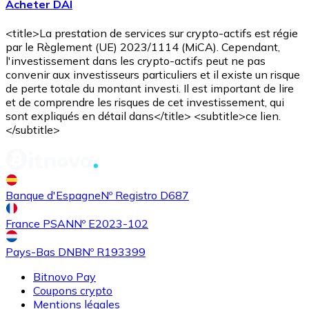
Acheter DAI
<title>La prestation de services sur crypto-actifs est régie
par le Règlement (UE) 2023/1114 (MiCA). Cependant,
l'investissement dans les crypto-actifs peut ne pas
convenir aux investisseurs particuliers et il existe un risque
de perte totale du montant investi. Il est important de lire
et de comprendre les risques de cet investissement, qui
Acheter
Uniswap
avec virement bancaire
sont expliqués en détail dans</title> <subtitle>ce lien.
UNI
</subtitle>
Banque d'Espagne
Nº Registro D687
France PSAN
Nº E2023-102
Pays-Bas DNB
Nº R193399
Bitnovo Pay
Acheter
Ethereum Classic
avec virement bancaire
Coupons crypto
ETC
Mentions légales