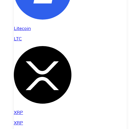
Litecoin
LTC
XRP
XRP