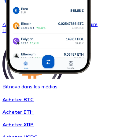
Acheter
Chainlink
avec virement bancaire
LINK
Bitnovo dans les médias
Acheter
Wrapped Bitcoin
avec virement bancaire
Acheter BTC
WBTC
Acheter ETH
Acheter XRP