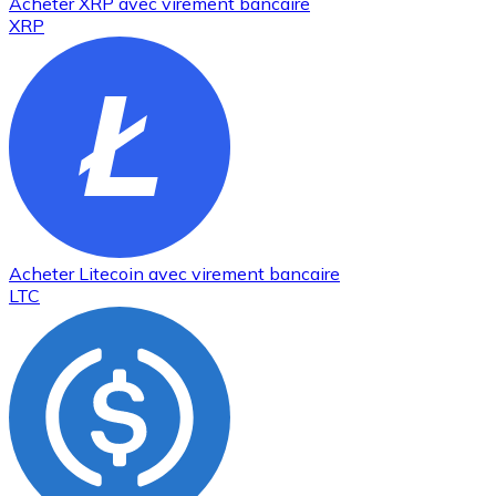
Acheter
XRP
avec virement bancaire
XRP
Acheter
Litecoin
avec virement bancaire
LTC