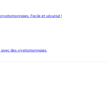
 cryptomonnaies. Facile et sécurisé !
s avec des cryptomonnaies.
ement et en toute sécurité.
e lorsque vous en avez besoin.