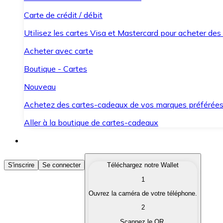
Carte de crédit / débit
Utilisez les cartes Visa et Mastercard pour acheter des
Acheter avec carte
Boutique - Cartes
Nouveau
Achetez des cartes-cadeaux de vos marques préférée
Aller à la boutique de cartes-cadeaux
Acheter des Cryptomonnaies
S'inscrire
Se connecter
Téléchargez notre Wallet
1
Achetez les cryptomonnaies qui vous intéressent rapid
Ouvrez la caméra de votre téléphone.
Vendre des Cryptomonnaies
2
Convertissez vos cryptomonnaies en monnaie fiduciair
Scannez le QR.