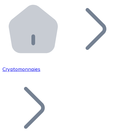
Effectuez des opérations de plus grande envergure. O
Distributeurs automatiques Bitnovo
Intégrez un ATM Bitnovo dans votre entreprise et per
API Bitnovo
Intégrez notre API dans votre écosystème.
Devenir Distributeur
Rejoignez notre réseau de distributeurs et commercialis
Cryptomonnaies
Lister un Token
Ajoutez le token de votre projet à notre service d'acha