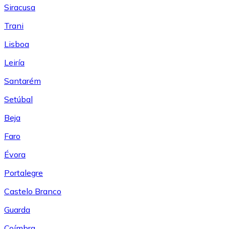
Siracusa
Trani
Lisboa
Leiría
Santarém
Setúbal
Beja
Faro
Évora
Portalegre
Castelo Branco
Guarda
Coímbra