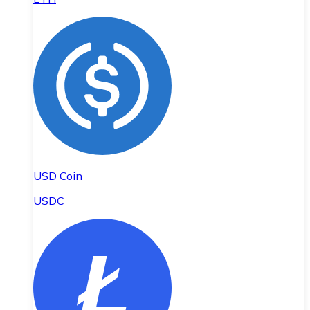
USD Coin
USDC