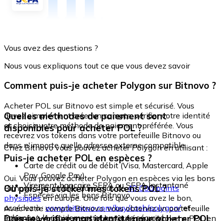
Vous avez des questions ?
Nous vous expliquons tout ce que vous devez savoir
Comment puis-je acheter Polygon sur Bitnovo ?
Acheter POL sur Bitnovo est simple et sécurisé. Vous
Quelles méthodes de paiement sont
devez simplement créer un compte, vérifier votre identité
et choisir votre méthode de paiement préférée. Vous
disponibles pour acheter POL ?
recevrez vos tokens dans votre portefeuille Bitnovo ou
dans n'importe quelle adresse externe compatible.
Chez Bitnovo vous pouvez acheter Polygon en utilisant :
Puis-je acheter POL en espèces ?
Carte de crédit ou de débit (Visa, Mastercard, Apple
Pay, Google Pay)
Oui. Vous pouvez acheter Polygon en espèces via les bons
Virement bancaire SEPA ou SEPA Instantané
Où puis-je stocker mes tokens POL ?
Bitnovo, disponibles dans plus de
40 000 points
Espèces via les bons Bitnovo
physiques
en Europe. Une fois que vous avez le bon,
accédez à :
www.bitnovo.com/buy/cash/polygon/
et
Avec votre compte Bitnovo, vous obtenez un portefeuille
échangez-le rapidement et en toute sécurité.
Dois-je vérifier mon identité pour acheter POL
intégré où vous pouvez stocker et gérer vos tokens POL en