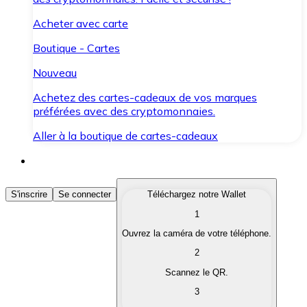
Acheter avec carte
Boutique - Cartes
Nouveau
Achetez des cartes-cadeaux de vos marques
préférées avec des cryptomonnaies.
Aller à la boutique de cartes-cadeaux
Acheter des Cryptomonnaies
S'inscrire
Se connecter
Téléchargez notre Wallet
1
Achetez les cryptomonnaies qui vous intéressent rapid
Ouvrez la caméra de votre téléphone.
Vendre des Cryptomonnaies
2
Convertissez vos cryptomonnaies en monnaie fiduciair
Scannez le QR.
3
Échanger (Swap)