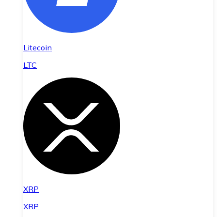
Litecoin
LTC
XRP
XRP