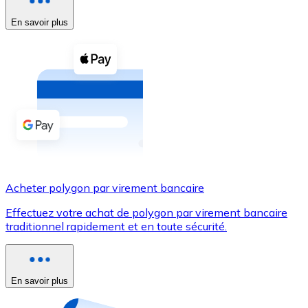
En savoir plus
Voir toutes
Coupons crypto
Achetez des cryptomonnaies en espèces et d'autres m
Acheter avec espèces
Virement SEPA
Ajoutez des fonds à votre compte Bitnovo ou effectuez 
Acheter avec virement bancaire
Acheter polygon par virement bancaire
Carte de crédit / débit
Effectuez votre achat de polygon par virement bancaire
Utilisez les cartes Visa et Mastercard pour acheter des
traditionnel rapidement et en toute sécurité.
Acheter avec carte
Boutique - Cartes
En savoir plus
Nouveau