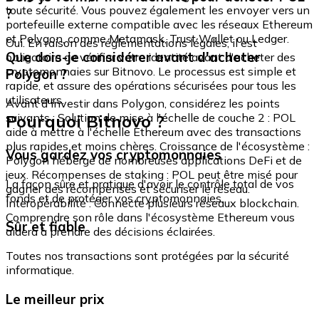
toute sécurité. Vous pouvez également les envoyer vers un
?
portefeuille externe compatible avec les réseaux Ethereum
et Polygon, comme Metamask, Trust Wallet ou Ledger.
Oui. En raison des réglementations légales, il est
Que dois-je considérer avant d'acheter
obligatoire de vérifier votre identité avant d'acheter des
cryptomonnaies sur Bitnovo. Le processus est simple et
Polygon ?
rapide, et assure des opérations sécurisées pour tous les
utilisateurs.
Avant d'investir dans Polygon, considérez les points
Pourquoi Bitnovo ?
suivants : Solution de mise à l'échelle de couche 2 : POL
aide à mettre à l'échelle Ethereum avec des transactions
plus rapides et moins chères. Croissance de l'écosystème :
Vous gardez vos cryptomonnaies
Polygon héberge de nombreuses applications DeFi et de
jeux. Récompenses de staking : POL peut être misé pour
La façon sûre et pratique d'avoir le contrôle total de vos
gagner des récompenses et sécuriser le réseau.
fonds et de protéger vos cryptomonnaies.
Interopérabilité : Connecte plusieurs réseaux blockchain.
Comprendre son rôle dans l'écosystème Ethereum vous
Sûr et fiable
aidera à prendre des décisions éclairées.
Toutes nos transactions sont protégées par la sécurité
informatique.
Le meilleur prix