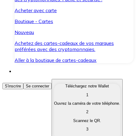
Acheter avec carte
Boutique - Cartes
Nouveau
Achetez des cartes-cadeaux de vos marques
préférées avec des cryptomonnaies.
Aller à la boutique de cartes-cadeaux
Acheter des Cryptomonnaies
S'inscrire
Se connecter
Téléchargez notre Wallet
1
Achetez les cryptomonnaies qui vous intéressent rapid
Ouvrez la caméra de votre téléphone.
Vendre des Cryptomonnaies
2
Convertissez vos cryptomonnaies en monnaie fiduciair
Scannez le QR.
3
Échanger (Swap)