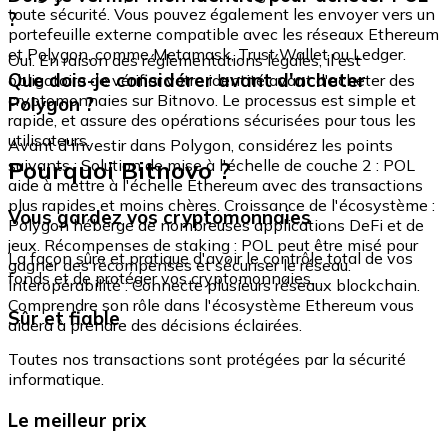
toute sécurité. Vous pouvez également les envoyer vers un
?
portefeuille externe compatible avec les réseaux Ethereum
et Polygon, comme Metamask, Trust Wallet ou Ledger.
Oui. En raison des réglementations légales, il est
Que dois-je considérer avant d'acheter
obligatoire de vérifier votre identité avant d'acheter des
cryptomonnaies sur Bitnovo. Le processus est simple et
Polygon ?
rapide, et assure des opérations sécurisées pour tous les
utilisateurs.
Avant d'investir dans Polygon, considérez les points
Pourquoi Bitnovo ?
suivants : Solution de mise à l'échelle de couche 2 : POL
aide à mettre à l'échelle Ethereum avec des transactions
plus rapides et moins chères. Croissance de l'écosystème :
Vous gardez vos cryptomonnaies
Polygon héberge de nombreuses applications DeFi et de
jeux. Récompenses de staking : POL peut être misé pour
La façon sûre et pratique d'avoir le contrôle total de vos
gagner des récompenses et sécuriser le réseau.
fonds et de protéger vos cryptomonnaies.
Interopérabilité : Connecte plusieurs réseaux blockchain.
Comprendre son rôle dans l'écosystème Ethereum vous
Sûr et fiable
aidera à prendre des décisions éclairées.
Toutes nos transactions sont protégées par la sécurité
informatique.
Le meilleur prix