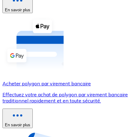
En savoir plus
Voir toutes
Coupons crypto
Achetez des cryptomonnaies en espèces et d'autres m
Acheter avec espèces
Virement SEPA
Ajoutez des fonds à votre compte Bitnovo ou effectuez 
Acheter avec virement bancaire
Acheter polygon par virement bancaire
Carte de crédit / débit
Effectuez votre achat de polygon par virement bancaire
Utilisez les cartes Visa et Mastercard pour acheter des
traditionnel rapidement et en toute sécurité.
Acheter avec carte
Boutique - Cartes
En savoir plus
Nouveau