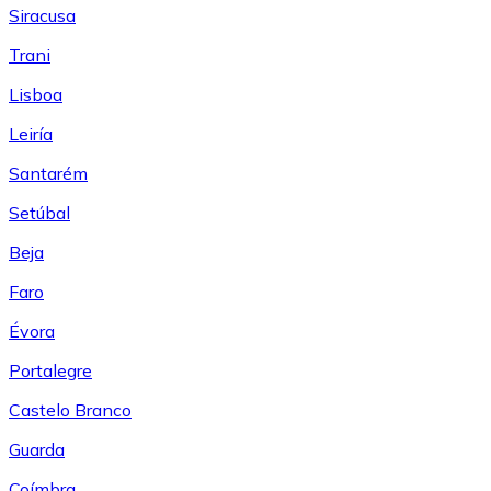
Siracusa
Trani
Lisboa
Leiría
Santarém
Setúbal
Beja
Faro
Évora
Portalegre
Castelo Branco
Guarda
Coímbra