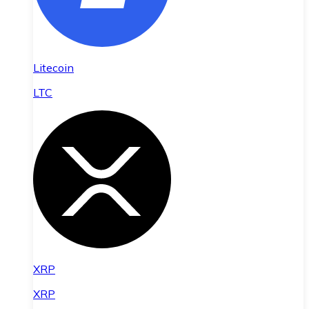
Litecoin
LTC
XRP
XRP