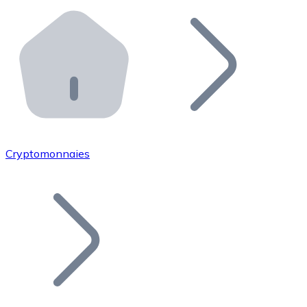
Effectuez des opérations de plus grande envergure. O
Distributeurs automatiques Bitnovo
Intégrez un ATM Bitnovo dans votre entreprise et per
API Bitnovo
Intégrez notre API dans votre écosystème.
Devenir Distributeur
Rejoignez notre réseau de distributeurs et commercialis
Cryptomonnaies
Lister un Token
Ajoutez le token de votre projet à notre service d'acha