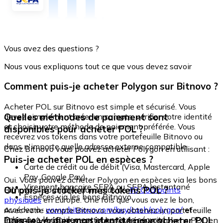
Vous avez des questions ?
Nous vous expliquons tout ce que vous devez savoir
Comment puis-je acheter Polygon sur Bitnovo ?
Acheter POL sur Bitnovo est simple et sécurisé. Vous
Quelles méthodes de paiement sont
devez simplement créer un compte, vérifier votre identité
et choisir votre méthode de paiement préférée. Vous
disponibles pour acheter POL ?
recevrez vos tokens dans votre portefeuille Bitnovo ou
dans n'importe quelle adresse externe compatible.
Chez Bitnovo vous pouvez acheter Polygon en utilisant :
Puis-je acheter POL en espèces ?
Carte de crédit ou de débit (Visa, Mastercard, Apple
Pay, Google Pay)
Oui. Vous pouvez acheter Polygon en espèces via les bons
Virement bancaire SEPA ou SEPA Instantané
Où puis-je stocker mes tokens POL ?
Bitnovo, disponibles dans plus de
40 000 points
Espèces via les bons Bitnovo
physiques
en Europe. Une fois que vous avez le bon,
accédez à :
www.bitnovo.com/buy/cash/polygon/
et
Avec votre compte Bitnovo, vous obtenez un portefeuille
échangez-le rapidement et en toute sécurité.
Dois-je vérifier mon identité pour acheter POL
intégré où vous pouvez stocker et gérer vos tokens POL en