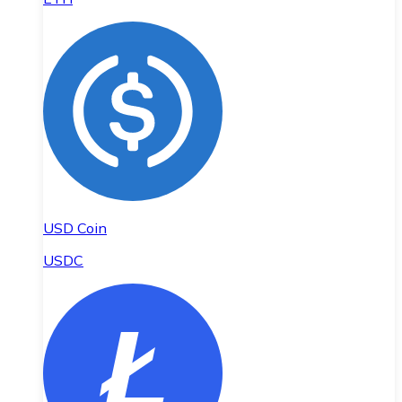
USD Coin
USDC