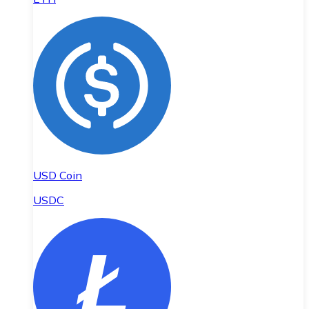
USD Coin
USDC