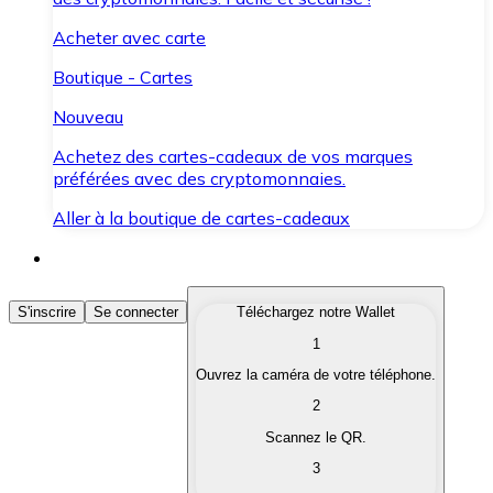
Acheter avec carte
Boutique - Cartes
Nouveau
Achetez des cartes-cadeaux de vos marques
préférées avec des cryptomonnaies.
Aller à la boutique de cartes-cadeaux
Acheter des Cryptomonnaies
S'inscrire
Se connecter
Téléchargez notre Wallet
1
Achetez les cryptomonnaies qui vous intéressent rapid
Ouvrez la caméra de votre téléphone.
Vendre des Cryptomonnaies
2
Convertissez vos cryptomonnaies en monnaie fiduciair
Scannez le QR.
3
Échanger (Swap)