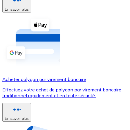
En savoir plus
Voir toutes
Coupons crypto
Achetez des cryptomonnaies en espèces et d'autres m
Acheter avec espèces
Virement SEPA
Ajoutez des fonds à votre compte Bitnovo ou effectuez 
Acheter avec virement bancaire
Acheter polygon par virement bancaire
Carte de crédit / débit
Effectuez votre achat de polygon par virement bancaire
Utilisez les cartes Visa et Mastercard pour acheter des
traditionnel rapidement et en toute sécurité.
Acheter avec carte
Boutique - Cartes
En savoir plus
Nouveau