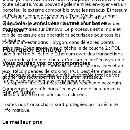
toute sécurité. Vous pouvez également les envoyer vers un
?
portefeuille externe compatible avec les réseaux Ethereum
et Polygon, comme Metamask, Trust Wallet ou Ledger.
Oui. En raison des réglementations légales, il est
Que dois-je considérer avant d'acheter
obligatoire de vérifier votre identité avant d'acheter des
cryptomonnaies sur Bitnovo. Le processus est simple et
Polygon ?
rapide, et assure des opérations sécurisées pour tous les
utilisateurs.
Avant d'investir dans Polygon, considérez les points
Pourquoi Bitnovo ?
suivants : Solution de mise à l'échelle de couche 2 : POL
aide à mettre à l'échelle Ethereum avec des transactions
plus rapides et moins chères. Croissance de l'écosystème :
Vous gardez vos cryptomonnaies
Polygon héberge de nombreuses applications DeFi et de
jeux. Récompenses de staking : POL peut être misé pour
La façon sûre et pratique d'avoir le contrôle total de vos
gagner des récompenses et sécuriser le réseau.
fonds et de protéger vos cryptomonnaies.
Interopérabilité : Connecte plusieurs réseaux blockchain.
Comprendre son rôle dans l'écosystème Ethereum vous
Sûr et fiable
aidera à prendre des décisions éclairées.
Toutes nos transactions sont protégées par la sécurité
informatique.
Le meilleur prix