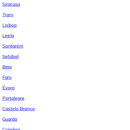
Siracusa
Trani
Lisboa
Leiría
Santarém
Setúbal
Beja
Faro
Évora
Portalegre
Castelo Branco
Guarda
Coímbra