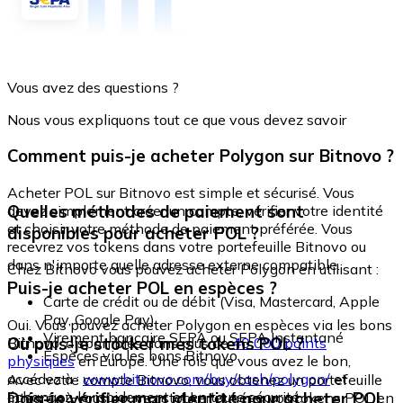
Vous avez des questions ?
Nous vous expliquons tout ce que vous devez savoir
Comment puis-je acheter Polygon sur Bitnovo ?
Acheter POL sur Bitnovo est simple et sécurisé. Vous
Quelles méthodes de paiement sont
devez simplement créer un compte, vérifier votre identité
et choisir votre méthode de paiement préférée. Vous
disponibles pour acheter POL ?
recevrez vos tokens dans votre portefeuille Bitnovo ou
dans n'importe quelle adresse externe compatible.
Chez Bitnovo vous pouvez acheter Polygon en utilisant :
Puis-je acheter POL en espèces ?
Carte de crédit ou de débit (Visa, Mastercard, Apple
Pay, Google Pay)
Oui. Vous pouvez acheter Polygon en espèces via les bons
Virement bancaire SEPA ou SEPA Instantané
Où puis-je stocker mes tokens POL ?
Bitnovo, disponibles dans plus de
40 000 points
Espèces via les bons Bitnovo
physiques
en Europe. Une fois que vous avez le bon,
accédez à :
www.bitnovo.com/buy/cash/polygon/
et
Avec votre compte Bitnovo, vous obtenez un portefeuille
échangez-le rapidement et en toute sécurité.
Dois-je vérifier mon identité pour acheter POL
intégré où vous pouvez stocker et gérer vos tokens POL en