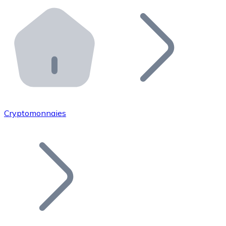
Effectuez des opérations de plus grande envergure. O
Distributeurs automatiques Bitnovo
Intégrez un ATM Bitnovo dans votre entreprise et per
API Bitnovo
Intégrez notre API dans votre écosystème.
Devenir Distributeur
Rejoignez notre réseau de distributeurs et commercialis
Cryptomonnaies
Lister un Token
Ajoutez le token de votre projet à notre service d'acha