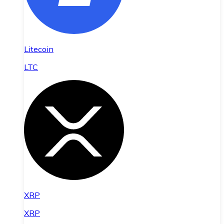
Litecoin
LTC
XRP
XRP