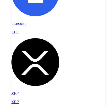
Litecoin
LTC
XRP
XRP