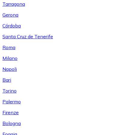
Tarragona
Gerona
Córdoba
Santa Cruz de Tenerife
Roma
Milano
Napoli
Bari
Torino
Palermo
Firenze
Bologna
Foggia