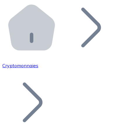
Effectuez des opérations de plus grande envergure. O
Distributeurs automatiques Bitnovo
Intégrez un ATM Bitnovo dans votre entreprise et per
API Bitnovo
Intégrez notre API dans votre écosystème.
Devenir Distributeur
Rejoignez notre réseau de distributeurs et commercialis
Cryptomonnaies
Lister un Token
Ajoutez le token de votre projet à notre service d'acha