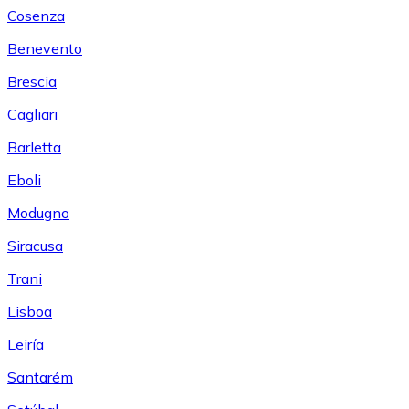
Cosenza
Benevento
Brescia
Cagliari
Barletta
Eboli
Modugno
Siracusa
Trani
Lisboa
Leiría
Santarém