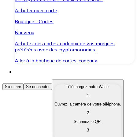
Acheter avec carte
Boutique - Cartes
Nouveau
Achetez des cartes-cadeaux de vos marques
préférées avec des cryptomonnaies.
Aller à la boutique de cartes-cadeaux
Acheter des Cryptomonnaies
S'inscrire
Se connecter
Téléchargez notre Wallet
1
Achetez les cryptomonnaies qui vous intéressent rapid
Ouvrez la caméra de votre téléphone.
Vendre des Cryptomonnaies
2
Convertissez vos cryptomonnaies en monnaie fiduciair
Scannez le QR.
3
Échanger (Swap)