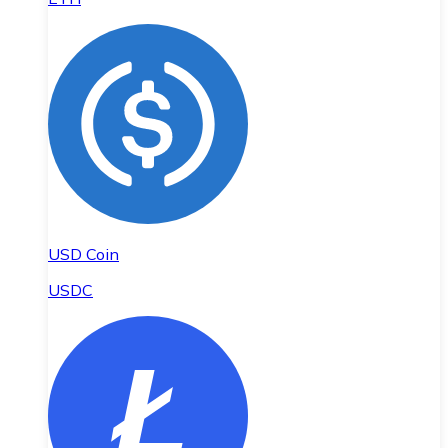
USD Coin
USDC