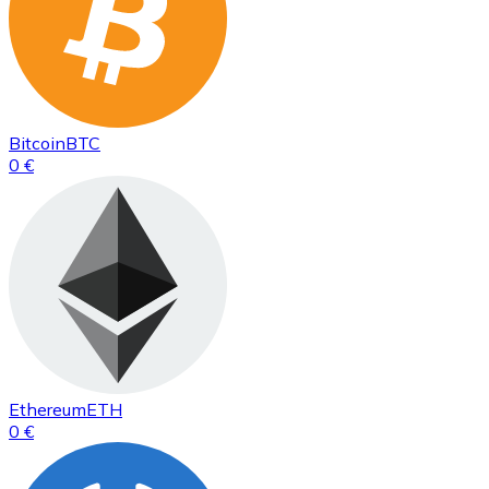
Bitcoin
BTC
0 €
Ethereum
ETH
0 €