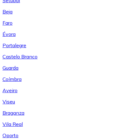
Setúbal
Beja
Faro
Évora
Portalegre
Castelo Branco
Guarda
Coímbra
Aveiro
Viseu
Braganza
Vila Real
Oporto