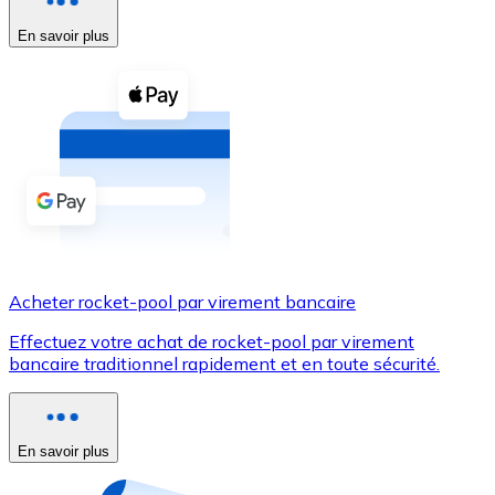
En savoir plus
Voir toutes
Coupons crypto
Achetez des cryptomonnaies en espèces et d'autres m
Acheter avec espèces
Virement SEPA
Ajoutez des fonds à votre compte Bitnovo ou effectuez 
Acheter avec virement bancaire
Acheter rocket-pool par virement bancaire
Carte de crédit / débit
Effectuez votre achat de rocket-pool par virement
Utilisez les cartes Visa et Mastercard pour acheter des
bancaire traditionnel rapidement et en toute sécurité.
Acheter avec carte
Boutique - Cartes
En savoir plus
Nouveau