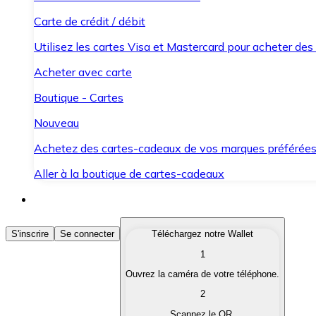
Carte de crédit / débit
Utilisez les cartes Visa et Mastercard pour acheter des
Acheter avec carte
Boutique - Cartes
Nouveau
Achetez des cartes-cadeaux de vos marques préférée
Aller à la boutique de cartes-cadeaux
Acheter des Cryptomonnaies
S'inscrire
Se connecter
Téléchargez notre Wallet
1
Achetez les cryptomonnaies qui vous intéressent rapid
Ouvrez la caméra de votre téléphone.
Vendre des Cryptomonnaies
2
Convertissez vos cryptomonnaies en monnaie fiduciair
Scannez le QR.